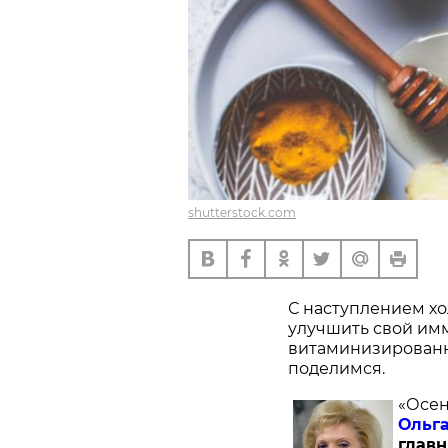
shutterstock.com
С наступлением хол
улучшить свой имм
витаминизированн
поделимся.
«Осен
Ольг
главн