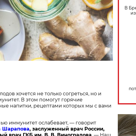
В Бр
из
по
одов хочется не только согреться, но и
унитет. В этом помогут горячие
ые напитки, рецептами которых мы с вами
ью иммунитет ослабевает, — говорит
а Шарапова
, заслуженный врач России,
ый врач ГКБ им. В. В. Виноградова
. — Наш