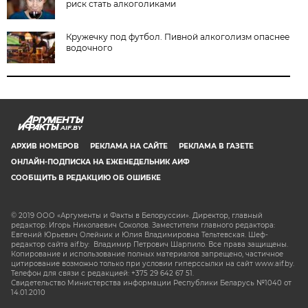
риск стать алкоголиками
Кружечку под футбол. Пивной алкоголизм опаснее
водочного
AIF.BY
АРХИВ НОМЕРОВ
РЕКЛАМА НА САЙТЕ
РЕКЛАМА В ГАЗЕТЕ
ОНЛАЙН-ПОДПИСКА НА ЕЖЕНЕДЕЛЬНИК АИФ
СООБЩИТЬ В РЕДАКЦИЮ ОБ ОШИБКЕ
© 2019 ООО «Аргументы и Факты в Белоруссии». Директор, главный
редактор: Игорь Николаевич Соколов. Заместители главного редактора:
Евгений Юрьевич Олейник и Юлия Владимировна Тельтевская. Шеф-
редактор сайта aif.by: Владимир Петрович Шарпило. Все права защищены.
Копирование и использование полных материалов запрещено, частичное
цитирование возможно только при условии гиперссылки на сайт www.aif.by.
Телефон для связи с редакцией: +375 29 642 67 51.
Свидетельство Министерства информации Республики Беларусь №1040 от
14.01.2010