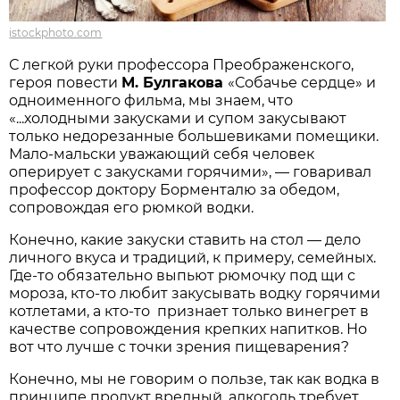
istockphoto.com
С легкой руки профессора Преображенского,
героя повести
М. Булгакова
«Собачье сердце» и
одноименного фильма, мы знаем, что
«...холодными закусками и супом закусывают
только недорезанные большевиками помещики.
Мало-мальски уважающий себя человек
оперирует с закусками горячими», — говаривал
профессор доктору Борменталю за обедом,
сопровождая его рюмкой водки.
Конечно, какие закуски ставить на стол — дело
личного вкуса и традиций, к примеру, семейных.
Где-то обязательно выпьют рюмочку под щи с
мороза, кто-то любит закусывать водку горячими
котлетами, а кто-то признает только винегрет в
качестве сопровождения крепких напитков. Но
вот что лучше с точки зрения пищеварения?
Конечно, мы не говорим о пользе, так как водка в
принципе продукт вредный, алкоголь требует