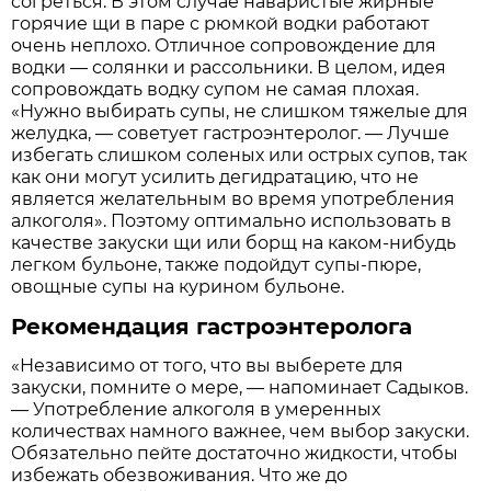
согреться. В этом случае наваристые жирные
горячие щи в паре с рюмкой водки работают
очень неплохо. Отличное сопровождение для
водки — солянки и рассольники. В целом, идея
сопровождать водку супом не самая плохая.
«Нужно выбирать супы, не слишком тяжелые для
желудка, — советует гастроэнтеролог. — Лучше
избегать слишком соленых или острых супов, так
как они могут усилить дегидратацию, что не
является желательным во время употребления
алкоголя». Поэтому оптимально использовать в
качестве закуски щи или борщ на каком-нибудь
легком бульоне, также подойдут супы-пюре,
овощные супы на курином бульоне.
Рекомендация гастроэнтеролога
«Независимо от того, что вы выберете для
закуски, помните о мере, — напоминает Садыков.
— Употребление алкоголя в умеренных
количествах намного важнее, чем выбор закуски.
Обязательно пейте достаточно жидкости, чтобы
избежать обезвоживания. Что же до