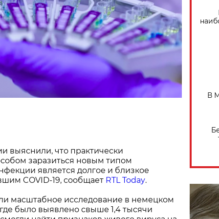
наиб
В 
Б
и выяснили, что практически
собом заразиться новым типом
нфекции является долгое и близкое
вшим COVID-19, сообщает
RTL Today
.
ли масштабное исследование в немецком
 где было выявлено свыше 1,4 тысячи