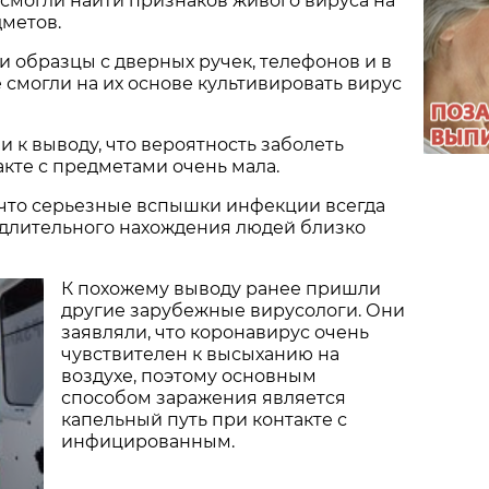
 смогли найти признаков живого вируса на
метов.
 образцы с дверных ручек, телефонов и в
е смогли на их основе культивировать вирус
и к выводу, что вероятность заболеть
акте с предметами очень мала.
 что серьезные вспышки инфекции всегда
 длительного нахождения людей близко
К похожему выводу ранее пришли
другие зарубежные вирусологи. Они
заявляли, что коронавирус очень
чувствителен к высыханию на
воздухе, поэтому основным
способом заражения является
капельный путь при контакте с
инфицированным.