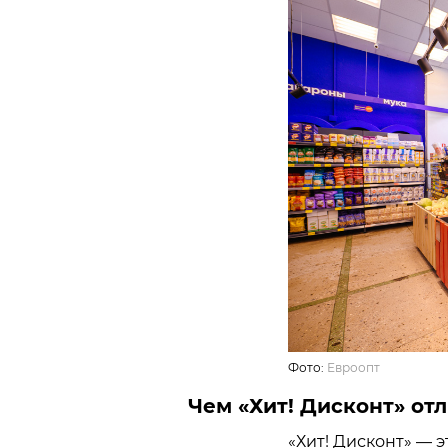
Фото:
Евроопт
Чем «Хит! Дисконт» отл
«Хит! Дисконт» — 