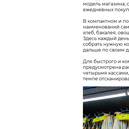
модель магазина, 
ежедневных покупо
В компактном и по
наименований самы
хлеб, бакалея, ово
Здесь каждый день
собрать нужную ко
дальше по своим д
Для быстрого и ко
предусмотрена ра
четырьмя кассами,
темпе отсканирова