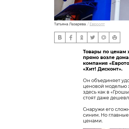
Татьяна Лазарева.
/
Евроопт
Товары по ценам 
прямо возле дома. 
компания «Еврото
«Хит! Дисконт».
Он объединяет удо
ценовой моделью ж
здесь как в «Грош
стоят даже дешевл
Снаружи его сложн
синим. Но главные
ценами.