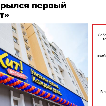
крылся первый
т»
Собо
т
наиб
В 