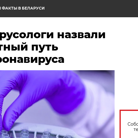
 ФАКТЫ В БЕЛАРУСИ
русологи назвали
тный путь
ронавируса
Собо
т