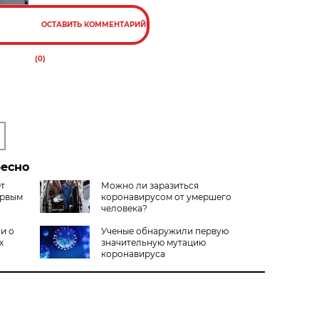
ОСТАВИТЬ КОММЕНТАРИЙ
(0)
ресно
ет
Можно ли заразиться
ервым
коронавирусом от умершего
человека?
и о
Ученые обнаружили первую
х
значительную мутацию
коронавируса