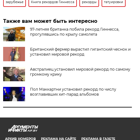
зарубежье
Книга рекордов Гиннесса
рекорды
татуировки
Также вам может быть интересно
97-летняя британка побила рекорд Гиннесса,
прогулявшись по крылу самолета
Британский фермер вырастил гигантский чеснок и
установил мировой рекорд
Австралиец установил мировой рекорд по самому
громкому крику
Пол Маккартни установил рекорд по числу
возглавивших хит-парад альбомов
AIF.BY
АРХИВ НОМЕРОВ
РЕКЛАМА НА САЙТЕ
РЕКЛАМА В ГАЗЕТЕ