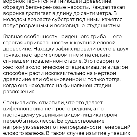
воронок теснятся на гниющей древесине,
образуя бело-кремовые наросты. Каждая такая
воронка достигает в длину до сантиметра. В
молодом возрасте субстрат под ними кажется
полупрозрачным и восковидно-студенистым.
Главная особенность найденного гриба — его
строгая «привязанность» к крупной еловой
древесине. Находку зафиксировали всего в двух
точках: на старом еловом пне и на сильно
сгнившем поваленном стволе. Это говорит о
жесткой экологической специализации вида: он
способен расти исключительно на мертвой
древесине ели обыкновенной и только тогда,
когда она находится на финальной стадии
разложения.
Специалисты отметили, что это делает
цифеллопорию не просто редким, а по
настоящему уязвимым видом-индикатором
первобытных лесов. Ее существование
напрямую зависит от непрерывности генераций
елового валежа. В таком случае изъятие упавших