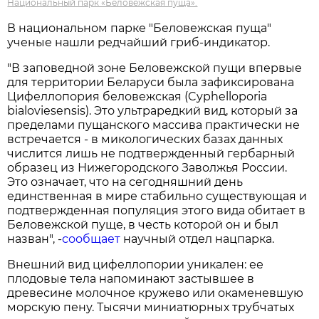
Национальный парк «Беловежская пуща».
В национальном парке "Беловежская пуща"
ученые нашли редчайший гриб-индикатор.
"В заповедной зоне Беловежской пущи впервые
для территории Беларуси была зафиксирована
Цифеллопория беловежская (Cyphelloporia
bialoviesensis). Это ультраредкий вид, который за
пределами пущанского массива практически не
встречается - в микологических базах данных
числится лишь не подтвержденный гербарный
образец из Нижегородского Заволжья России.
Это означает, что на сегодняшний день
единственная в мире стабильно существующая и
подтвержденная популяция этого вида обитает в
Беловежской пуще, в честь которой он и был
назван", -
сообщает
научный отдел нацпарка.
Внешний вид цифеллопории уникален: ее
плодовые тела напоминают застывшее в
древесине молочное кружево или окаменевшую
морскую пену. Тысячи миниатюрных трубчатых