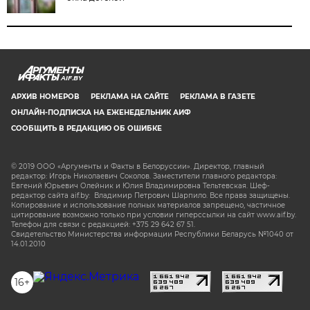
AIF.BY
АРХИВ НОМЕРОВ
РЕКЛАМА НА САЙТЕ
РЕКЛАМА В ГАЗЕТЕ
ОНЛАЙН-ПОДПИСКА НА ЕЖЕНЕДЕЛЬНИК АИФ
СООБЩИТЬ В РЕДАКЦИЮ ОБ ОШИБКЕ
© 2019 ООО «Аргументы и Факты в Белоруссии». Директор, главный
редактор: Игорь Николаевич Соколов. Заместители главного редактора:
Евгений Юрьевич Олейник и Юлия Владимировна Тельтевская. Шеф-
редактор сайта aif.by: Владимир Петрович Шарпило. Все права защищены.
Копирование и использование полных материалов запрещено, частичное
цитирование возможно только при условии гиперссылки на сайт www.aif.by.
Телефон для связи с редакцией: +375 29 642 67 51.
Свидетельство Министерства информации Республики Беларусь №1040 от
14.01.2010
16+