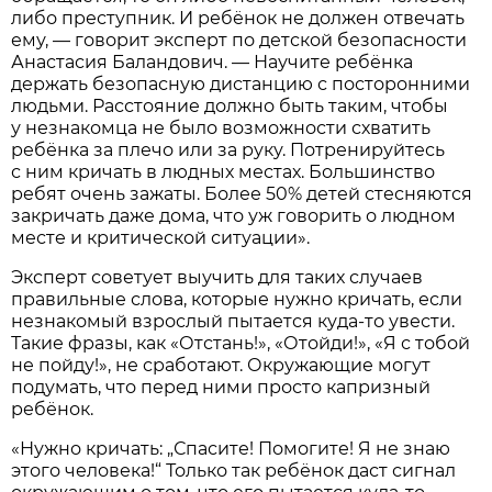
либо преступник. И ребёнок не должен отвечать
ему, — говорит эксперт по детской безопасности
Анастасия Баландович. — Научите ребёнка
держать безопасную дистанцию с посторонними
людьми. Расстояние должно быть таким, чтобы
у незнакомца не было возможности схватить
ребёнка за плечо или за руку. Потренируйтесь
с ним кричать в людных местах. Большинство
ребят очень зажаты. Более 50% детей стесняются
закричать даже дома, что уж говорить о людном
месте и критической ситуации».
Эксперт советует выучить для таких случаев
правильные слова, которые нужно кричать, если
незнакомый взрослый пытается куда-то увести.
Такие фразы, как «Отстань!», «Отойди!», «Я с тобой
не пойду!», не сработают. Окружающие могут
подумать, что перед ними просто капризный
ребёнок.
«Нужно кричать: „Спасите! Помогите! Я не знаю
этого человека!“ Только так ребёнок даст сигнал