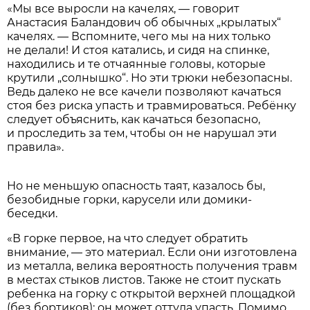
«Мы все выросли на качелях, — говорит
Анастасия Баландович об обычных „крылатых“
качелях. — Вспомните, чего мы на них только
не делали! И стоя катались, и сидя на спинке,
находились и те отчаянные головы, которые
крутили „солнышко“. Но эти трюки небезопасны.
Ведь далеко не все качели позволяют качаться
стоя без риска упасть и травмироваться. Ребёнку
следует объяснить, как качаться безопасно,
и проследить за тем, чтобы он не нарушал эти
правила».
Но не меньшую опасность таят, казалось бы,
безобидные горки, карусели или домики-
беседки.
«В горке первое, на что следует обратить
внимание, — это материал. Если они изготовлена
из металла, велика вероятность получения травм
в местах стыков листов. Также не стоит пускать
ребенка на горку с открытой верхней площадкой
(без бортиков): он может оттуда упасть. Помимо