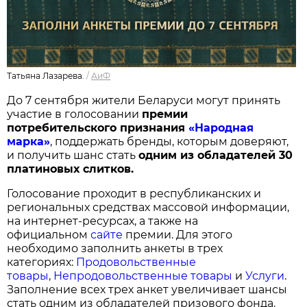
Татьяна Лазарева.
/
АиФ
До 7 сентября жители Беларуси могут принять
участие в голосовании
п
ремии
потребительского признания
«Народная
марка»
, поддержать бренды, которым доверяют,
и получить шанс стать
одним из обладателей 30
платиновых слитков.
Голосование проходит в республиканских и
региональных средствах массовой информации,
на интернет-ресурсах, а также на
официальном
сайте
премии. Для этого
необходимо заполнить анкеты в трех
категориях:
Продовольственные
товары
,
Непродовольственные товары
и
Услуги
.
Заполнение всех трех анкет увеличивает шансы
стать одним из обладателей призового фонда.