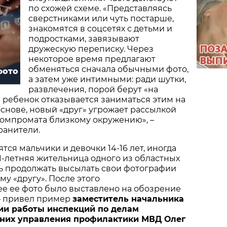
по схожей схеме. «Представляясь
сверстниками или чуть постарше,
знакомятся в соцсетях с детьми и
подростками, завязывают
дружескую переписку. Через
некоторое время предлагают
обменяться сначала обычными фото,
фото
а затем уже интимными: ради шутки,
развлечения, порой берут «на
м ребенок отказывается заниматься этим на
снове, новый «друг» угрожает рассылкой
компромата близкому окружению», –
ранители.
тся мальчики и девочки 14-16 лет, иногда
1-летняя жительница одного из областных
ь продолжать высылать свои фотографии
му «другу». После этого
 ее фото было выставлено на обозрение
 – привел пример
заместитель начальника
ии работы инспекций по делам
них управления профилактики МВД Олег