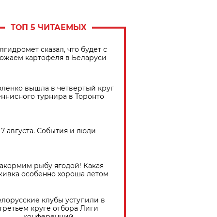
ТОП 5 ЧИТАЕМЫХ
лгидромет сказал, что будет с
ожаем картофеля в Беларуси
ленко вышла в четвертый круг
еннисного турнира в Торонто
7 августа. События и люди
акормим рыбу ягодой! Какая
живка особенно хороша летом
елорусские клубы уступили в
третьем круге отбора Лиги
конференций