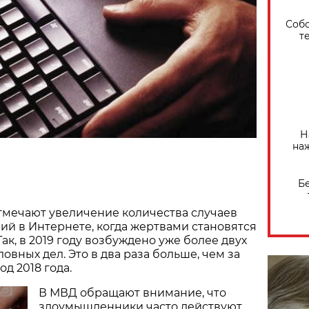
Собо
т
Н
на
Б
тмечают увеличение количества случаев
ий в Интернете, когда жертвами становятся
Так, в 2019 году возбуждено уже более двух
ловных дел. Это в два раза больше, чем за
д 2018 года.
В МВД обращают внимание, что
злоумышленники часто действуют