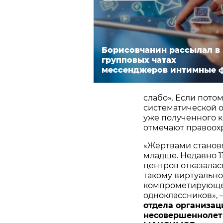
Борисовчанин рассылал в
групповых чатах
мессенджеров интимные 
слабо». Если пото
систематической о
уже полученного 
отмечают правоох
«Жертвами становя
младше. Недавно 1
центров отказалас
такому виртуально
компрометирующее
одноклассников»,
отдела организац
несовершеннолет