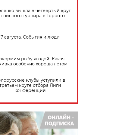
ленко вышла в четвертый круг
еннисного турнира в Торонто
7 августа. События и люди
акормим рыбу ягодой! Какая
живка особенно хороша летом
елорусские клубы уступили в
третьем круге отбора Лиги
конференций