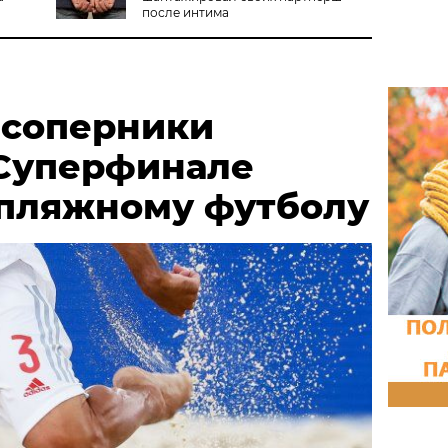
после интима
 соперники
 Суперфинале
 пляжному футболу