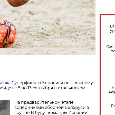
Бе
ур
Собо
т
ьевка
Суперфинала Евролиги по пляжному
Н
ойдет с 8 по 13 сентября в итальянском
на
На предварительном этапе
Б
соперниками сборной Беларуси в
группе В будут команды Испании,