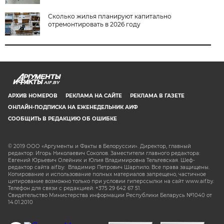
Сколько жилья планируют капитально
отремонтировать в 2026 году
AIF.BY
АРХИВ НОМЕРОВ
РЕКЛАМА НА САЙТЕ
РЕКЛАМА В ГАЗЕТЕ
ОНЛАЙН-ПОДПИСКА НА ЕЖЕНЕДЕЛЬНИК АИФ
СООБЩИТЬ В РЕДАКЦИЮ ОБ ОШИБКЕ
© 2019 ООО «Аргументы и Факты в Белоруссии». Директор, главный
редактор: Игорь Николаевич Соколов. Заместители главного редактора:
Евгений Юрьевич Олейник и Юлия Владимировна Тельтевская. Шеф-
редактор сайта aif.by: Владимир Петрович Шарпило. Все права защищены.
Копирование и использование полных материалов запрещено, частичное
цитирование возможно только при условии гиперссылки на сайт www.aif.by.
Телефон для связи с редакцией: +375 29 642 67 51.
Свидетельство Министерства информации Республики Беларусь №1040 от
14.01.2010