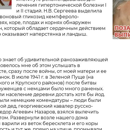
лечения гипертонической болезни I
и II стадий. Н.В. Сергеева выделила
авоновый гликозид кемпфероло-
вях, коре, плодах и корнях обнаружен
н, который обладает сердечным действием
о оказывают наперстянка и ландыш.
то знает об удивительной ранозаживляющей
Довелось мне об этом услышать в
те, сразу после войны, от моей матери и ее
ок. В июле 1941 г. в Зеленой Пуще (на
ого и Крупского районов) после битвы
руженцев с немцами было много раненых.
 население деревни достать хотя бы йод.
были немецкие комендатуры – люди были
ой дед, георгиевский кавалер русско-
едор Агеевич Назаров, взялся вылечить
том. Развернули возле нашего дома
и варили из веток бересклета и его коры
сть и тут же, прямо на улице, промывали