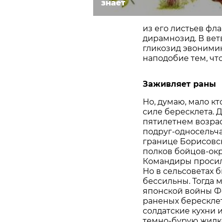
знает
из его листьев фл
дирамнозид. В вет
гликозид эвоними
наподобие тем, чт
Заживляет раны
Но, думаю, мало к
силе бересклета. 
пятилетнем возрас
подруг-односельчан
границе Борисовск
полков бойцов-ок
Командиры просили
Но в сельсоветах 
бессильны. Тогда м
японской войны Ф
раненых берескле
солдатские кухни 
темно-бурую жидко