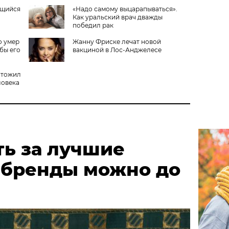
ющийся
«Надо самому выцарапываться».
Как уральский врач дважды
победил рак
о умер
Жанну Фриске лечат новой
бы его
вакциной в Лос-Анджелесе
чтожил
ловека
ть за лучшие
 бренды можно до