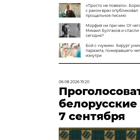
«Просто не повезло». Бор
с раком врач опубликовал
прощальное письмо
Морфий ни при чем. От чег
Михаил Булгаков и спасли 
сегодня?
Бой с «чужим». Хирург уни
паразита, пожиравшего че
изнутри
06.08.2026 19:20
Проголосова
белорусские
7 сентября