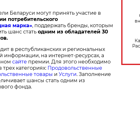
ели Беларуси могут принять участие в
ии потребительского
вн
дная марка»
, поддержать бренды, которым
ить шанс стать
одним из обладателей 30
ов.
Ка
Рас
дит в республиканских и региональных
й информации, на интернет-ресурсах, а
ьном
сайте
премии. Для этого необходимо
в трех категориях:
Продовольственные
льственные товары
и
Услуги
. Заполнение
величивает шансы стать одним из
вого фонда.