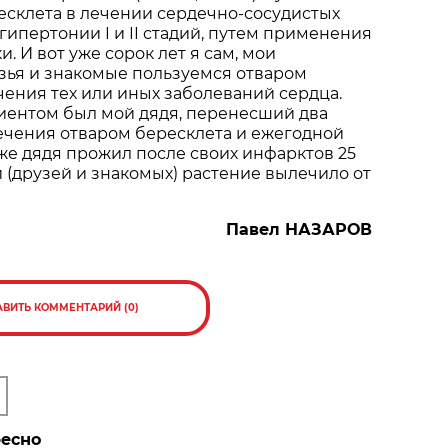
есклета в лечении сердечно-сосудистых
. гипертонии I и II стадий, путем применения
. И вот уже сорок лет я сам, мои
зья и знакомые пользуемся отваром
чения тех или иных заболеваний сердца.
ентом был мой дядя, перенесший два
ечения отваром бересклета и ежегодной
е дядя прожил после своих инфарктов 25
й (друзей и знакомых) растение вылечило от
Павел НАЗАРОВ
АВИТЬ КОММЕНТАРИЙ (0)
ресно