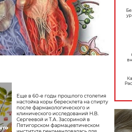
Бе
ур
вн
Ка
Рас
Еще в 60-е годы прошлого столетия
настойка коры бересклета на спирту
после фармакологического и
клинического исследований Н.В.
Сергеевой и Т.А. Засориной в
Пятигорском фармацевтическом
кто
институте рекомендовалась для