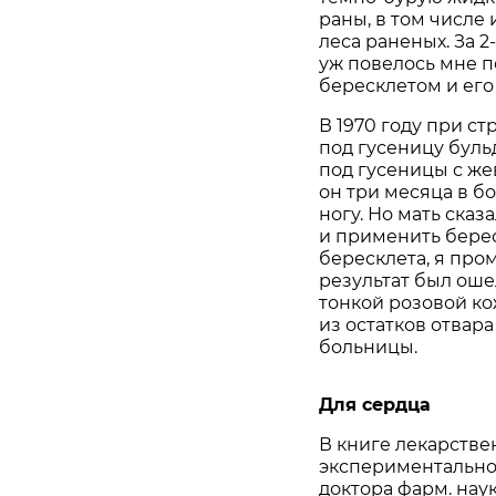
раны, в том числе
леса раненых. За 2
уж повелось мне п
бересклетом и ег
В 1970 году при с
под гусеницу буль
под гусеницы с же
он три месяца в б
ногу. Но мать сказ
и применить берес
бересклета, я про
результат был ош
тонкой розовой ко
из остатков отвар
больницы.
Для сердца
В книге лекарстве
экспериментально
доктора фарм. наук