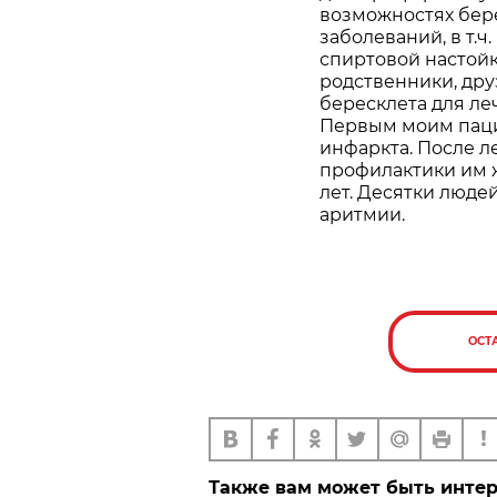
возможностях бер
заболеваний, в т.ч
спиртовой настойки
родственники, дру
бересклета для ле
Первым моим паци
инфаркта. После л
профилактики им ж
лет. Десятки люде
аритмии.
ОСТ
Также вам может быть инте