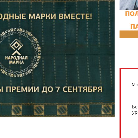
Мо
Бе
ур