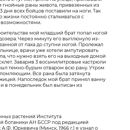
 и гнойные раны живота, привезенных из
-3 дня всех бойцов поставили на ноги. Так
о жизни постоянно сталкиваться с
о возможностями.
троительстве мой младший брат попал ногой
дозера. Через минуту его выплюнуло из-
ванной от паха до ступни ногой. Пролежал
ольнице, врачи уже хотели ампутировать
ала, что нужно взять его на выходные домой
клет. Заварив 3 восьмилитровые кастрюли
мыл темно-бурым отваром всю рану. Утром
еломляющим. Вся рана была затянута
жицей. Напоследок мой брат принял ванну
а и в понедельник был выписан из
нных растений Института
й ботаники АН БССР под редакцией
 А.Ф. Юркевича (Минск, 1966 г.) я узнал о