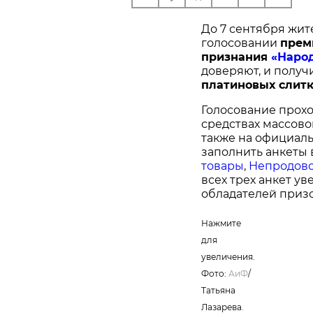
До 7 сентября жит
голосовании
п
рем
признания
«Наро
доверяют, и получ
платиновых слитк
Голосование прохо
средствах массово
также на официал
заполнить анкеты 
товары
,
Непродово
всех трех анкет у
обладателей призо
Нажмите
для
увеличения.
Фото:
АиФ
/
Татьяна
Лазарева.