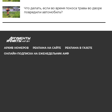
Что делать, если во время покоса травы во дворе
повредили автомобиль?
AIF.BY
АРХИВ НОМЕРОВ
РЕКЛАМА НА САЙТЕ
РЕКЛАМА В ГАЗЕТЕ
ОНЛАЙН-ПОДПИСКА НА ЕЖЕНЕДЕЛЬНИК АИФ
СООБЩИТЬ В РЕДАКЦИЮ ОБ ОШИБКЕ
© 2019 ООО «Аргументы и Факты в Белоруссии». Директор, главный
редактор: Игорь Николаевич Соколов. Заместители главного редактора:
Евгений Юрьевич Олейник и Юлия Владимировна Тельтевская. Шеф-
редактор сайта aif.by: Владимир Петрович Шарпило. Все права защищены.
Копирование и использование полных материалов запрещено, частичное
цитирование возможно только при условии гиперссылки на сайт www.aif.by.
Телефон для связи с редакцией: +375 29 642 67 51.
Свидетельство Министерства информации Республики Беларусь №1040 от
14.01.2010