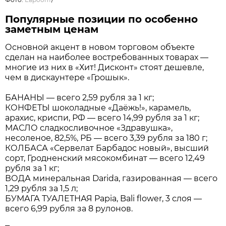
Популярные позиции по особенно
заметным ценам
Основной акцент в новом торговом объекте
сделан на наиболее востребованных товарах —
многие из них в «Хит! Дисконт» стоят дешевле,
чем в дискаунтере «Грошык».
БАНАНЫ — всего 2,59 рубля за 1 кг;
КОНФЕТЫ шоколадные «Даёжь!», карамель,
арахис, криспи, РФ — всего 14,99 рубля за 1 кг;
МАСЛО сладкосливочное «Здравушка»,
несоленое, 82,5%, РБ — всего 3,39 рубля за 180 г;
КОЛБАСА «Сервелат Барбадос новый», высший
сорт, Гродненский мясокомбинат — всего 12,49
рубля за 1 кг;
ВОДА минеральная Darida, газированная — всего
1,29 рубля за 1,5 л;
БУМАГА ТУАЛЕТНАЯ Papia, Bali flower, 3 слоя —
всего 6,99 рубля за 8 рулонов.