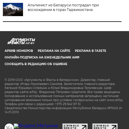
Альпинист из Беларуси пострадал при
восхождении в горах Таджикистана
AIF.BY
АРХИВ НОМЕРОВ
РЕКЛАМА НА САЙТЕ
РЕКЛАМА В ГАЗЕТЕ
ОНЛАЙН-ПОДПИСКА НА ЕЖЕНЕДЕЛЬНИК АИФ
СООБЩИТЬ В РЕДАКЦИЮ ОБ ОШИБКЕ
© 2019 ООО «Аргументы и Факты в Белоруссии». Директор, главный
редактор: Игорь Николаевич Соколов. Заместители главного редактора:
Евгений Юрьевич Олейник и Юлия Владимировна Тельтевская. Шеф-
редактор сайта aif.by: Владимир Петрович Шарпило. Все права защищены.
Копирование и использование полных материалов запрещено, частичное
цитирование возможно только при условии гиперссылки на сайт www.aif.by.
Телефон для связи с редакцией: +375 29 642 67 51.
Свидетельство Министерства информации Республики Беларусь №1040 от
14.01.2010
16+