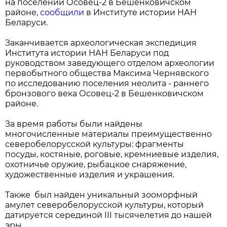
на поселении Осовец-2 в Бешенковичском
районе,
сообщили
в Институте истории НАН
Беларуси.
Заканчивается археологическая экспедиция
Института истории НАН Беларуси под
руководством заведующего отделом археологии
первобытного общества Максима Чернявского
по исследованию поселения неолита - раннего
бронзового века Осовец-2 в Бешенковичском
районе.
За время работы были найдены
многочисленные материалы преимущественно
северобелорусской культуры: фрагменты
посуды, костяные, роговые, кремниевые изделия,
охотничье оружие, рыбацкое снаряжение,
художественные изделия и украшения.
Также был найден уникальный зооморфный
амулет северобелорусской культуры, который
датируется серединой III тысячелетия до нашей
эры.