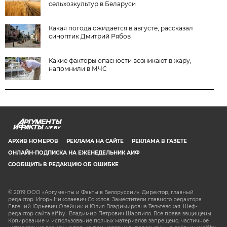
сельхозкультур в Беларуси
Какая погода ожидается в августе, рассказал
синоптик Дмитрий Рябов
Какие факторы опасности возникают в жару,
напомнили в МЧС
AIF.BY
АРХИВ НОМЕРОВ
РЕКЛАМА НА САЙТЕ
РЕКЛАМА В ГАЗЕТЕ
ОНЛАЙН-ПОДПИСКА НА ЕЖЕНЕДЕЛЬНИК АИФ
СООБЩИТЬ В РЕДАКЦИЮ ОБ ОШИБКЕ
© 2019 ООО «Аргументы и Факты в Белоруссии». Директор, главный
редактор: Игорь Николаевич Соколов. Заместители главного редактора:
Евгений Юрьевич Олейник и Юлия Владимировна Тельтевская. Шеф-
редактор сайта aif.by: Владимир Петрович Шарпило. Все права защищены.
Копирование и использование полных материалов запрещено, частичное