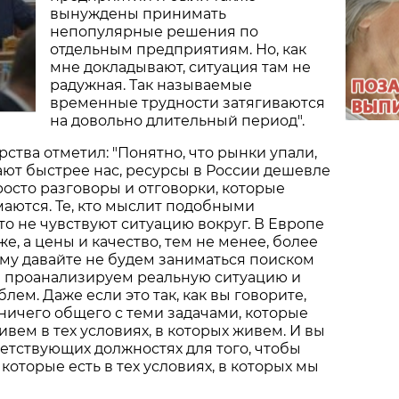
вынуждены принимать
непопулярные решения по
отдельным предприятиям. Но, как
мне докладывают, ситуация там не
радужная. Так называемые
временные трудности затягиваются
на довольно длительный период".
рства отметил: "Понятно, что рынки упали,
ют быстрее нас, ресурсы в России дешевле
росто разговоры и отговорки, которые
аются. Те, кто мыслит подобными
то не чувствуют ситуацию вокруг. В Европе
е, а цены и качество, тем не менее, более
му давайте не будем заниматься поиском
а проанализируем реальную ситуацию и
ем. Даже если это так, как вы говорите,
 ничего общего с теми задачами, которые
ивем в тех условиях, в которых живем. И вы
ветствующих должностях для того, чтобы
которые есть в тех условиях, в которых мы