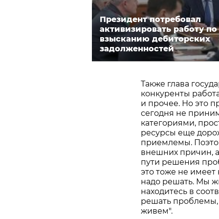
Президент потребовал
активизировать работу по
взысканию дебиторских
задолженностей
Также глава госуда
конкуренты работа
и прочее. Но это п
сегодня не приним
категориями, прос
ресурсы еще дорож
приемлемы. Поэто
внешних причин, 
пути решения пробл
это тоже не имеет
надо решать. Мы ж
находитесь в соот
решать проблемы, 
живем".