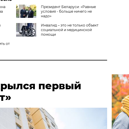
жна
Президент Беларуси: «Равные
за
условия - больше ничего не
надо»
в
Инвалид – это не только объект
социальной и медицинской
помощи
ть от
крылся первый
т»