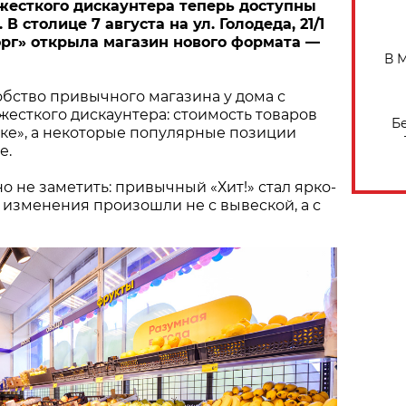
жесткого дискаунтера теперь доступны
В столице 7 августа на ул. Голодеда, 21/1
рг» открыла магазин нового формата —
В 
бство привычного магазина у дома с
есткого дискаунтера: стоимость товаров
Б
ыке», а некоторые популярные позиции
е.
о не заметить: привычный «Хит!» стал ярко-
 изменения произошли не с вывеской, а с