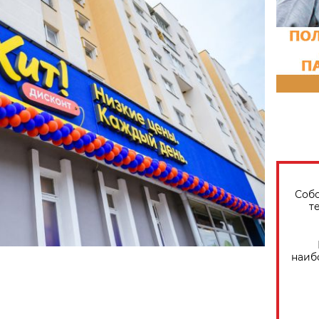
Собо
т
наиб