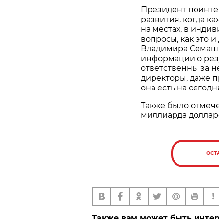
Президент поинте
развития, когда к
на местах, в инд
вопросы, как это 
Владимира Семашк
информации о рез
ответственны за н
директоры, даже п
она есть на сегодн
Также было отмеч
миллиарда доллар
ОСТ
Также вам может быть инте