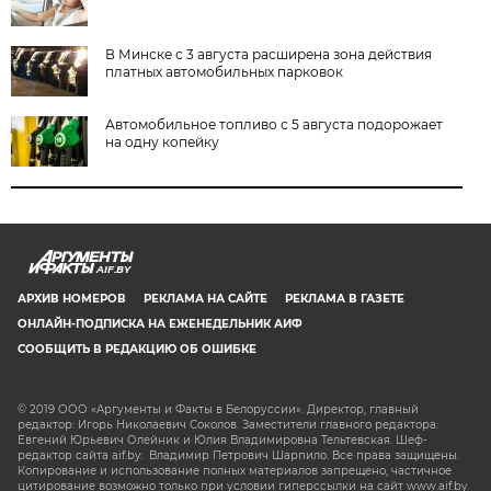
В Минске с 3 августа расширена зона действия
платных автомобильных парковок
Автомобильное топливо с 5 августа подорожает
на одну копейку
AIF.BY
АРХИВ НОМЕРОВ
РЕКЛАМА НА САЙТЕ
РЕКЛАМА В ГАЗЕТЕ
ОНЛАЙН-ПОДПИСКА НА ЕЖЕНЕДЕЛЬНИК АИФ
СООБЩИТЬ В РЕДАКЦИЮ ОБ ОШИБКЕ
© 2019 ООО «Аргументы и Факты в Белоруссии». Директор, главный
редактор: Игорь Николаевич Соколов. Заместители главного редактора:
Евгений Юрьевич Олейник и Юлия Владимировна Тельтевская. Шеф-
редактор сайта aif.by: Владимир Петрович Шарпило. Все права защищены.
Копирование и использование полных материалов запрещено, частичное
цитирование возможно только при условии гиперссылки на сайт www.aif.by.