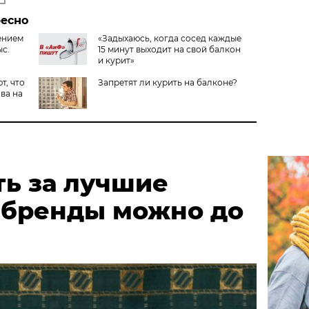
ресно
ением
«Задыхаюсь, когда сосед каждые
ыс.
15 минут выходит на свой балкон
и курит»
т, что
Запретят ли курить на балконе?
ва на
ть за лучшие
 бренды можно до