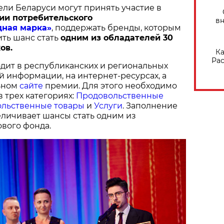
ели Беларуси могут принять участие в
ии потребительского
вн
дная марка»
, поддержать бренды, которым
ить шанс стать
одним из обладателей 30
ов.
Ка
Рас
дит в республиканских и региональных
й информации, на интернет-ресурсах, а
ьном
сайте
премии. Для этого необходимо
в трех категориях:
Продовольственные
льственные товары
и
Услуги
. Заполнение
величивает шансы стать одним из
вого фонда.