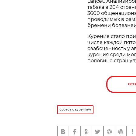
Lancet. Анализиро
табака в 204 стран
3600 общенациона
проводимых в рамк
бремени болезней (
Курение стало при
числе каждой пят
озабоченность у а
курения среди мол
половине стран ул
ОСТ
борьба с курением