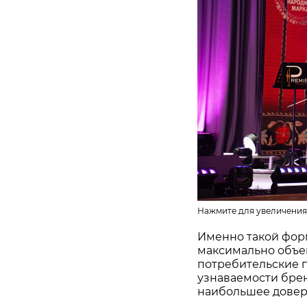
Нажмите для увеличения
Именно такой фор
максимально объе
потребительские 
узнаваемости бре
наибольшее довер