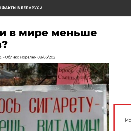
 ФАКТЫ В БЕЛАРУСИ
ли в мире меньше
в?
3. «Облико морале!» 08/06/2021
Мо