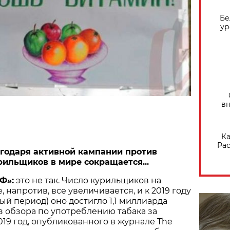
Бе
ур
вн
Ка
Рас
годаря активной кампании против
рильщиков в мире сокращается...
Ф»:
это не так. Число курильщиков на
 напротив, все увеличивается, и к 2019 году
ый период) оно достигло 1,1 миллиарда
из обзора по употреблению табака за
019 год, опубликованного в журнале The