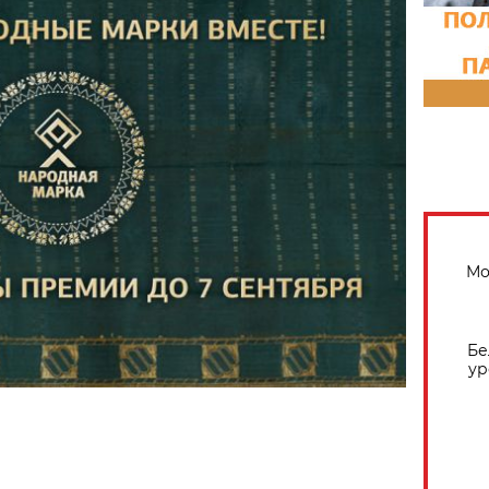
Мо
Бе
ур