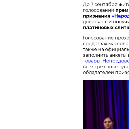
До 7 сентября жит
голосовании
п
рем
признания
«Наро
доверяют, и получ
платиновых слитк
Голосование прохо
средствах массово
также на официал
заполнить анкеты 
товары
,
Непродово
всех трех анкет у
обладателей призо