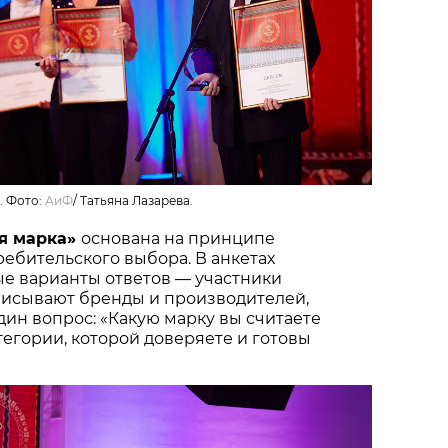
. Фото:
АиФ
/
Татьяна Лазарева.
я марка»
основана на принципе
ебительского выбора. В анкетах
ые варианты ответов — участники
писывают бренды и производителей,
один вопрос: «Какую марку вы считаете
тегории, которой доверяете и готовы