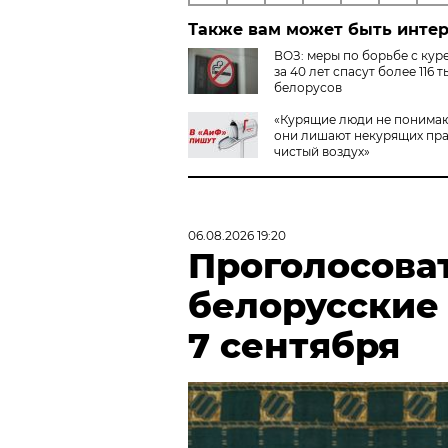
Также вам может быть инте
ВОЗ: меры по борьбе с кур
за 40 лет спасут более 116 т
белорусов
«Курящие люди не понимаю
они лишают некурящих пра
чистый воздух»
06.08.2026 19:20
Проголосова
белорусские
7 сентября