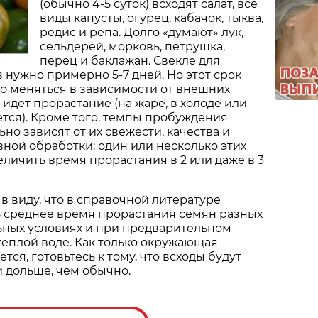
(обычно 4-5 суток) всходят салат, все
виды капусты, огурец, кабачок, тыква,
редис и репа. Долго «думают» лук,
сельдерей, морковь, петрушка,
перец и баклажан. Свекле для
 нужно примерно 5-7 дней. Но этот срок
о меняться в зависимости от внешних
 идет прорастание (на жаре, в холоде или
ется). Кроме того, темпы пробуждения
но зависят от их свежести, качества и
ной обработки: один или несколько этих
еличить время прорастания в 2 или даже в 3
 в виду, что в справочной литературе
ь среднее время прорастания семян разных
ьных условиях и при предварительном
теплой воде. Как только окружающая
тся, готовьтесь к тому, что всходы будут
и дольше, чем обычно.