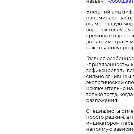
назван", -
сообщает
Внешний вид цифе
напоминают засты
окаменевшую морс
воронок теснятся 
кремовые наросты.
до сантиметра. В 
кажется полупроз
Главная особеннос
«привязанность» к
зафиксировали всег
сильно сгнившем п
экологической спе
исключительно на
только тогда, когд
разложения.
Специалисты отмет
просто редким, а 
индикатором перв
напрямую зависит