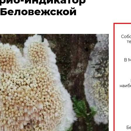
 Беловежской
Собо
т
В 
наиб
Б