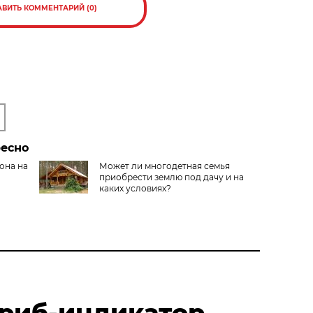
АВИТЬ КОММЕНТАРИЙ (0)
ресно
она на
Может ли многодетная семья
приобрести землю под дачу и на
каких условиях?
риб-индикатор