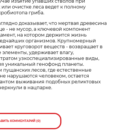
лучае изъятие упавших стволов при
 или очистке леса ведет к полному
робиотопа гриба.
аглядно доказывает, что мертвая древесина
е - не мусор, а ключевой компонент
дамент, на котором держится жизнь
редчайших организмов. Крупномерный
вает круговорот веществ - возвращает в
 элементы, удерживает влагу,
стратом узкоспециализированные виды,
яя уникальный генофонд планеты.
 пущанских лесов, где естественные
не нарушаются человеком, остается
антом выживания подобных реликтовых
дчеркнули в нацпарке.
АВИТЬ КОММЕНТАРИЙ (0)