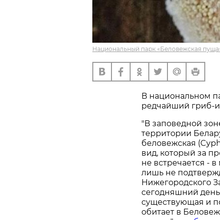
Национальный парк «Беловежская пуща»
В национальном п
редчайший гриб-и
"В заповедной зо
территории Белар
беловежская (Cyphe
вид, который за п
не встречается - 
лишь не подтверж
Нижегородского За
сегодняшний день
существующая и п
обитает в Беловеж