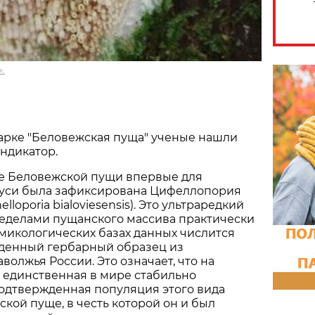
.
арке "Беловежская пуща" ученые нашли
ндикатор.
не Беловежской пущи впервые для
уси была зафиксирована Цифеллопория
lloporia bialoviesensis). Это ультраредкий
ределами пущанского массива практически
в микологических базах данных числится
денный гербарный образец из
волжья России. Это означает, что на
 единственная в мире стабильно
одтвержденная популяция этого вида
ской пуще, в честь которой он и был