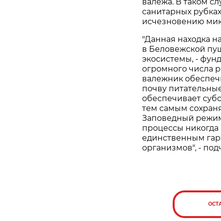
валежа. В таком с
санитарных рубках
исчезновению мик
"Данная находка н
в Беловежской пущ
экосистемы, - фун
огромного числа 
валежник обеспечи
почву питательные
обеспечивает суб
тем самым сохран
Заповедный режим
процессы никогда 
единственным гар
организмов", - по
ОСТ