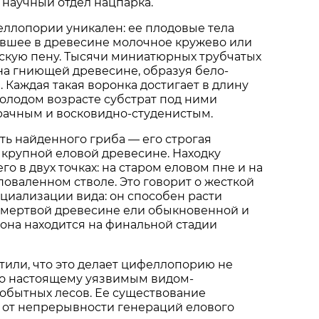
научный отдел нацпарка.
ллопории уникален: ее плодовые тела
вшее в древесине молочное кружево или
кую пену. Тысячи миниатюрных трубчатых
на гниющей древесине, образуя бело-
 Каждая такая воронка достигает в длину
молодом возрасте субстрат под ними
рачным и восковидно-студенистым.
ть найденного гриба — его строгая
 крупной еловой древесине. Находку
о в двух точках: на старом еловом пне и на
оваленном стволе. Это говорит о жесткой
циализации вида: он способен расти
 мертвой древесине ели обыкновенной и
а она находится на финальной стадии
или, что это делает цифеллопорию не
по настоящему уязвимым видом-
обытных лесов. Ее существование
 от непрерывности генераций елового