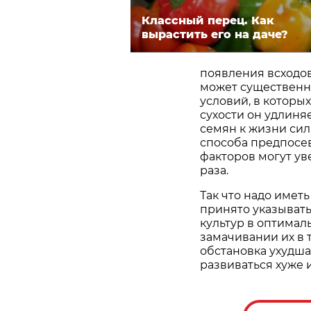
Классный перец. Как
вырастить его на даче?
появления всходов
может существенн
условий, в которых
сухости он удлиня
семян к жизни силь
способа предпосев
факторов могут ув
раза.
Так что надо иметь
принято указыват
культур в оптимал
замачивании их в 
обстановка ухудшае
развиваться хуже 