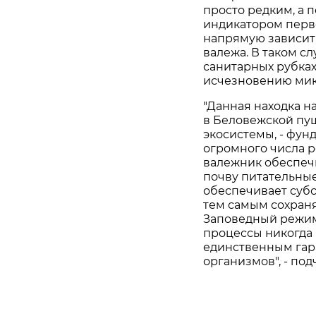
просто редким, а 
индикатором перв
напрямую зависит
валежа. В таком с
санитарных рубках
исчезновению мик
"Данная находка н
в Беловежской пущ
экосистемы, - фун
огромного числа 
валежник обеспечи
почву питательные
обеспечивает суб
тем самым сохран
Заповедный режим
процессы никогда 
единственным гар
организмов", - по