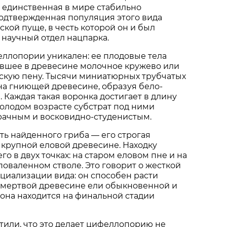
 единственная в мире стабильно
одтвержденная популяция этого вида
ской пуще, в честь которой он и был
научный отдел нацпарка.
ллопории уникален: ее плодовые тела
вшее в древесине молочное кружево или
кую пену. Тысячи миниатюрных трубчатых
на гниющей древесине, образуя бело-
 Каждая такая воронка достигает в длину
молодом возрасте субстрат под ними
рачным и восковидно-студенистым.
ть найденного гриба — его строгая
 крупной еловой древесине. Находку
о в двух точках: на старом еловом пне и на
оваленном стволе. Это говорит о жесткой
циализации вида: он способен расти
 мертвой древесине ели обыкновенной и
а она находится на финальной стадии
или, что это делает цифеллопорию не