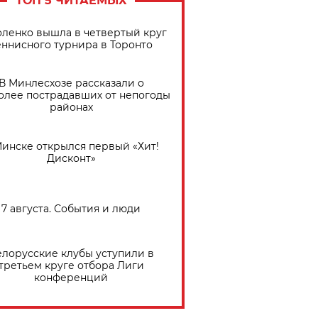
ТОП 5 ЧИТАЕМЫХ
ленко вышла в четвертый круг
еннисного турнира в Торонто
В Минлесхозе рассказали о
олее пострадавших от непогоды
районах
Минске открылся первый «Хит!
Дисконт»
7 августа. События и люди
елорусские клубы уступили в
третьем круге отбора Лиги
конференций