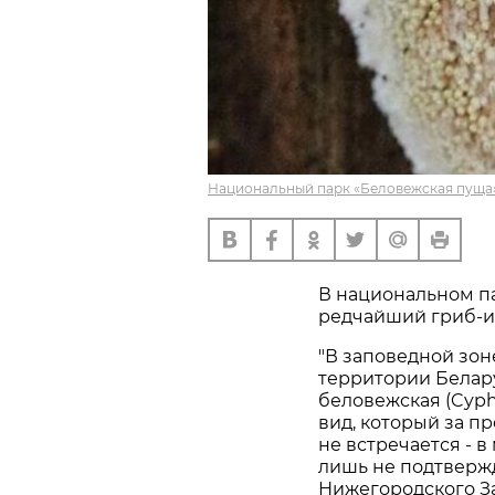
Национальный парк «Беловежская пуща»
В национальном п
редчайший гриб-и
"В заповедной зо
территории Белар
беловежская (Cyphe
вид, который за п
не встречается - 
лишь не подтверж
Нижегородского За