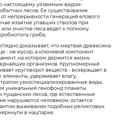
по настоящему уязвимым видом-
обытных лесов. Ее существование
 от непрерывности генераций елового
лучае изъятие упавших стволов при
 или очистке леса ведет к полному
робиотопа гриба.
аглядно доказывает, что мертвая древесина
е - не мусор, а ключевой компонент
дамент, на котором держится жизнь
редчайших организмов. Крупномерный
вает круговорот веществ - возвращает в
 элементы, удерживает влагу,
стратом узкоспециализированные виды,
яя уникальный генофонд планеты.
 пущанских лесов, где естественные
не нарушаются человеком, остается
антом выживания подобных реликтовых
дчеркнули в нацпарке.