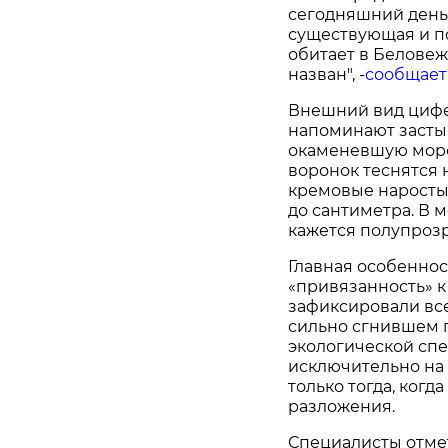
сегодняшний день
существующая и п
обитает в Беловеж
назван", -
сообщает
Внешний вид цифе
напоминают засты
окаменевшую морс
воронок теснятся 
кремовые наросты.
до сантиметра. В 
кажется полупроз
Главная особеннос
«привязанность» к
зафиксировали всег
сильно сгнившем п
экологической спе
исключительно на
только тогда, когд
разложения.
Специалисты отмет