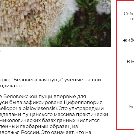
Собо
т
наиб
.
В 
арке "Беловежская пуща" ученые нашли
ндикатор.
не Беловежской пущи впервые для
уси была зафиксирована Цифеллопория
Б
lloporia bialoviesensis). Это ультраредкий
ределами пущанского массива практически
в микологических базах данных числится
денный гербарный образец из
волжья России. Это означает, что на