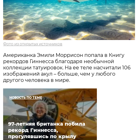
Фото из открытых источников
Американка Эмили Моррисон попала в Книгу
рекордов Гиннесса благодаря необычной
коллекции татуировок. На ее теле насчитали 106
изображений акул – больше, чем у любого
другого человека в мире.
НОВОСТЬ ПО ТЕМЕ
97-летняя британка побила
рекорд Гиннесса,
прогулявшись по крылу