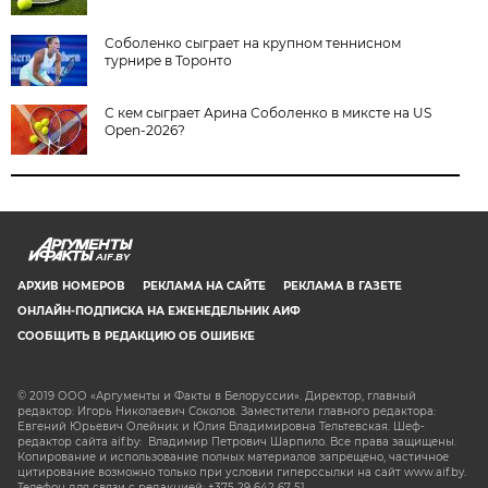
Соболенко сыграет на крупном теннисном
турнире в Торонто
С кем сыграет Арина Соболенко в миксте на US
Open-2026?
AIF.BY
АРХИВ НОМЕРОВ
РЕКЛАМА НА САЙТЕ
РЕКЛАМА В ГАЗЕТЕ
ОНЛАЙН-ПОДПИСКА НА ЕЖЕНЕДЕЛЬНИК АИФ
СООБЩИТЬ В РЕДАКЦИЮ ОБ ОШИБКЕ
© 2019 ООО «Аргументы и Факты в Белоруссии». Директор, главный
редактор: Игорь Николаевич Соколов. Заместители главного редактора:
Евгений Юрьевич Олейник и Юлия Владимировна Тельтевская. Шеф-
редактор сайта aif.by: Владимир Петрович Шарпило. Все права защищены.
Копирование и использование полных материалов запрещено, частичное
цитирование возможно только при условии гиперссылки на сайт www.aif.by.
Телефон для связи с редакцией: +375 29 642 67 51.