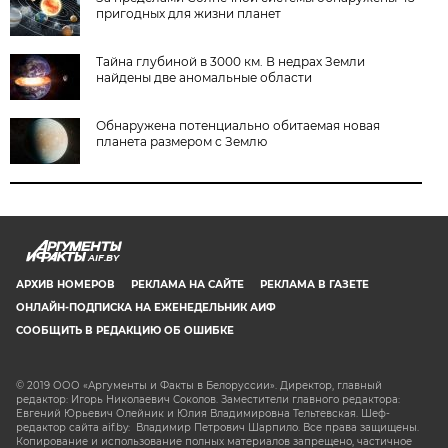
пригодных для жизни планет
Тайна глубиной в 3000 км. В недрах Земли
найдены две аномальные области
Обнаружена потенциально обитаемая новая
планета размером с Землю
AIF.BY
АРХИВ НОМЕРОВ
РЕКЛАМА НА САЙТЕ
РЕКЛАМА В ГАЗЕТЕ
ОНЛАЙН-ПОДПИСКА НА ЕЖЕНЕДЕЛЬНИК АИФ
СООБЩИТЬ В РЕДАКЦИЮ ОБ ОШИБКЕ
© 2019 ООО «Аргументы и Факты в Белоруссии». Директор, главный
редактор: Игорь Николаевич Соколов. Заместители главного редактора:
Евгений Юрьевич Олейник и Юлия Владимировна Тельтевская. Шеф-
редактор сайта aif.by: Владимир Петрович Шарпило. Все права защищены.
Копирование и использование полных материалов запрещено, частичное