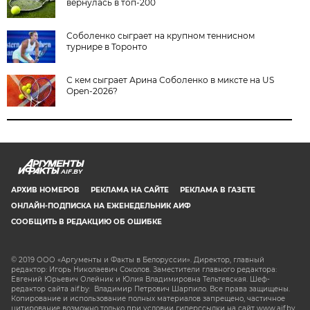
вернулась в топ-200
Соболенко сыграет на крупном теннисном
турнире в Торонто
С кем сыграет Арина Соболенко в миксте на US
Open-2026?
AIF.BY
АРХИВ НОМЕРОВ
РЕКЛАМА НА САЙТЕ
РЕКЛАМА В ГАЗЕТЕ
ОНЛАЙН-ПОДПИСКА НА ЕЖЕНЕДЕЛЬНИК АИФ
СООБЩИТЬ В РЕДАКЦИЮ ОБ ОШИБКЕ
© 2019 ООО «Аргументы и Факты в Белоруссии». Директор, главный
редактор: Игорь Николаевич Соколов. Заместители главного редактора:
Евгений Юрьевич Олейник и Юлия Владимировна Тельтевская. Шеф-
редактор сайта aif.by: Владимир Петрович Шарпило. Все права защищены.
Копирование и использование полных материалов запрещено, частичное
цитирование возможно только при условии гиперссылки на сайт www.aif.by.