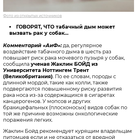
Фото из открытых источников
ГОВОРЯТ, ЧТО табачный дым может
вызвать рак у собак…
Комментарий «АиФ»:
да, регулярное
воздействие табачного дыма в шесть раз
повышает риск рака мочевого пузыря у собак,
сообщила
ученая
Жаклин БОЙД из
Университета Ноттингем Трент
(Великобритания)
. По ее словам, породы с
длинной мордой, такие как колли, также
подвергаются повышенному риску развития
рака носа из-за содержащихся в сигаретах
канцерогенов. У мопсов и других
брахицефальных (плосконосых) видов собак по
той же причине возможны онкологические
поражения легких.
Жаклин Бойд рекомендует курящим владельцам
питомцев если и не отказаться от вредной