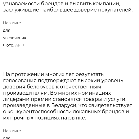
Нажмите для увеличения. Фото:
АиФ
Именно такой формат делает результаты премии
максимально объективными, позволяя
определить реальные потребительские
предпочтения, уровень спонтанной
узнаваемости брендов и выявить компании,
заслужившие наибольшее доверие покупателей.
Нажмите