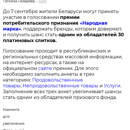
Татьяна Лазарева.
/
АиФ
До 7 сентября жители Беларуси могут принять
участие в голосовании
п
ремии
потребительского признания
«Народная
марка»
, поддержать бренды, которым доверяют,
и получить шанс стать
одним из обладателей 30
платиновых слитков.
Голосование проходит в республиканских и
региональных средствах массовой информации,
на интернет-ресурсах, а также на
официальном
сайте
премии. Для этого
необходимо заполнить анкеты в трех
категориях:
Продовольственные
товары
,
Непродовольственные товары
и
Услуги
.
Заполнение всех трех анкет увеличивает шансы
стать одним из обладателей призового фонда.