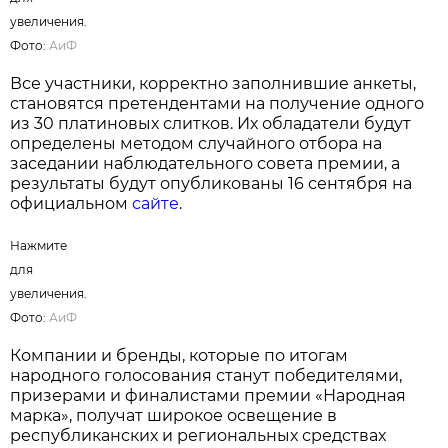
для
увеличения.
Фото:
АиФ
На протяжении многих лет результаты
голосования подтверждают высокий уровень
доверия белорусов к отечественным
производителям. Во многих номинациях
лидерами премии становятся товары и услуги,
произведенные в Беларуси, что свидетельствует
о конкурентоспособности локальных брендов и
их прочных позициях на рынке.