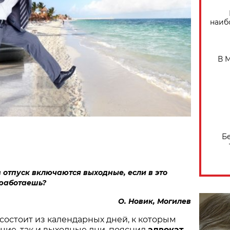
наиб
В 
Б
 отпуск включаются выходные, если в это
 работаешь?
О. Новик, Могилев
 состоит из календарных дней, к которым
очие, так и выходные дни, пояснил
адвокат