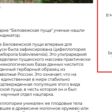
.
В 
арке "Беловежская пуща" ученые нашли
ндикатор.
не Беловежской пущи впервые для
уси была зафиксирована Цифеллопория
Б
lloporia bialoviesensis). Это ультраредкий
ределами пущанского массива практически
в микологических базах данных числится
денный гербарный образец из
волжья России. Это означает, что на
 единственная в мире стабильно
одтвержденная популяция этого вида
ской пуще, в честь которой он и был
научный отдел нацпарка.
ллопории уникален: ее плодовые тела
вшее в древесине молочное кружево или