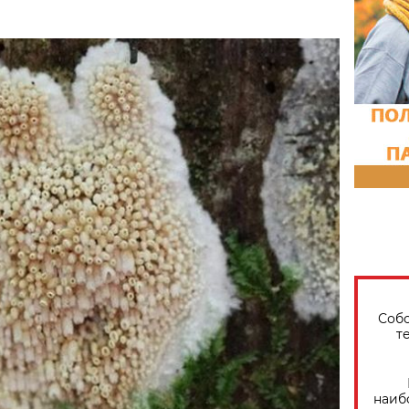
Собо
т
наиб