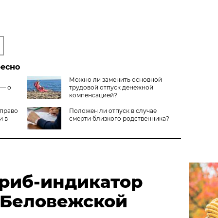
ресно
Можно ли заменить основной
 — о
трудовой отпуск денежной
компенсацией?
 право
Положен ли отпуск в случае
и в
смерти близкого родственника?
риб-индикатор
 Беловежской