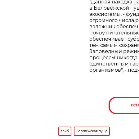
"Данная находка н
в Беловежской пущ
экосистемы, - фун
огромного числа 
валежник обеспечи
почву питательные
обеспечивает суб
тем самым сохран
Заповедный режим
процессы никогда 
единственным гар
организмов", - по
ОСТ
гриб
Беловежская пуща