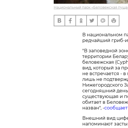
Национальный парк «Беловежская пуща»
В национальном п
редчайший гриб-и
"В заповедной зо
территории Белар
беловежская (Cyphe
вид, который за п
не встречается - 
лишь не подтверж
Нижегородского За
сегодняшний день
существующая и п
обитает в Беловеж
назван", -
сообщает
Внешний вид цифе
напоминают засты