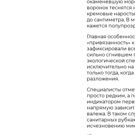
окаменевшую морс
воронок теснятся 
кремовые наросты.
до сантиметра. В 
кажется полупроз
Главная особеннос
«привязанность» к
зафиксировали всег
сильно сгнившем п
экологической спе
исключительно на
только тогда, когд
разложения.
Специалисты отмет
просто редким, а 
индикатором перв
напрямую зависит
валежа. В таком с
санитарных рубках
исчезновению мик