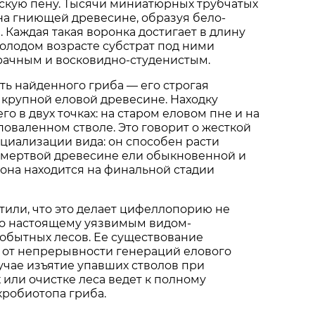
кую пену. Тысячи миниатюрных трубчатых
на гниющей древесине, образуя бело-
 Каждая такая воронка достигает в длину
молодом возрасте субстрат под ними
рачным и восковидно-студенистым.
ть найденного гриба — его строгая
 крупной еловой древесине. Находку
о в двух точках: на старом еловом пне и на
оваленном стволе. Это говорит о жесткой
циализации вида: он способен расти
 мертвой древесине ели обыкновенной и
а она находится на финальной стадии
или, что это делает цифеллопорию не
по настоящему уязвимым видом-
обытных лесов. Ее существование
 от непрерывности генераций елового
лучае изъятие упавших стволов при
 или очистке леса ведет к полному
робиотопа гриба.