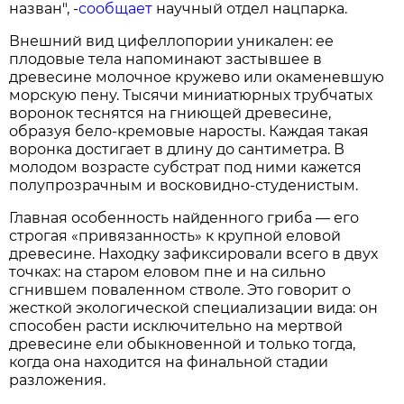
назван", -
сообщает
научный отдел нацпарка.
Внешний вид цифеллопории уникален: ее
плодовые тела напоминают застывшее в
древесине молочное кружево или окаменевшую
морскую пену. Тысячи миниатюрных трубчатых
воронок теснятся на гниющей древесине,
образуя бело-кремовые наросты. Каждая такая
воронка достигает в длину до сантиметра. В
молодом возрасте субстрат под ними кажется
полупрозрачным и восковидно-студенистым.
Главная особенность найденного гриба — его
строгая «привязанность» к крупной еловой
древесине. Находку зафиксировали всего в двух
точках: на старом еловом пне и на сильно
сгнившем поваленном стволе. Это говорит о
жесткой экологической специализации вида: он
способен расти исключительно на мертвой
древесине ели обыкновенной и только тогда,
когда она находится на финальной стадии
разложения.