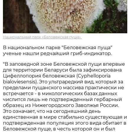
Национальный парк «Беловежская пуща».
В национальном парке "Беловежская пуща"
ученые нашли редчайший гриб-индикатор.
"В заповедной зоне Беловежской пущи впервые
для территории Беларуси была зафиксирована
Цифеллопория беловежская (Cyphelloporia
bialoviesensis). Это ультраредкий вид, который за
пределами пущанского массива практически не
встречается - в микологических базах данных
числится лишь не подтвержденный гербарный
образец из Нижегородского Заволжья России.
Это означает, что на сегодняшний день
единственная в мире стабильно существующая и
подтвержденная популяция этого вида обитает в
Беловежской пуще, в честь которой он и был