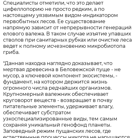
Специалисты отметили, что это делает
цифеллопорию не просто редким, а по
настоящему уязвимым видом-индикатором
первобытных лесов. Ее существование
напрямую зависит от непрерывности генераций
елового валежа. В таком случае изъятие упавших
стволов при санитарных рубках или очистке леса
ведет к полному исчезновению микробиотопа
гриба.
"Данная находка наглядно доказывает, что
мертвая древесина в Беловежской пуще - не
мусор, а ключевой компонент экосистемы, -
фундамент, на котором держится жизнь
огромного числа редчайших организмов.
Крупномерный валежник обеспечивает
круговорот веществ - возвращает в почву
питательные элементы, удерживает влагу,
обеспечивает субстратом
узкоспециализированные виды, тем самым
сохраняя уникальный генофонд планеты.
Заповедный режим пущанских лесов, где
естественные процессы никогда не нарушаются