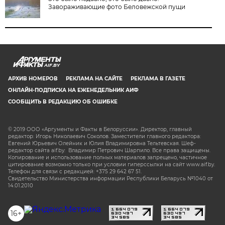
Завораживающие фото Беловежской пущи
AIF.BY
АРХИВ НОМЕРОВ
РЕКЛАМА НА САЙТЕ
РЕКЛАМА В ГАЗЕТЕ
ОНЛАЙН-ПОДПИСКА НА ЕЖЕНЕДЕЛЬНИК АИФ
СООБЩИТЬ В РЕДАКЦИЮ ОБ ОШИБКЕ
© 2019 ООО «Аргументы и Факты в Белоруссии». Директор, главный
редактор: Игорь Николаевич Соколов. Заместители главного редактора:
Евгений Юрьевич Олейник и Юлия Владимировна Тельтевская. Шеф-
редактор сайта aif.by: Владимир Петрович Шарпило. Все права защищены.
Копирование и использование полных материалов запрещено, частичное
цитирование возможно только при условии гиперссылки на сайт www.aif.by.
Телефон для связи с редакцией: +375 29 642 67 51.
Свидетельство Министерства информации Республики Беларусь №1040 от
14.01.2010
16+