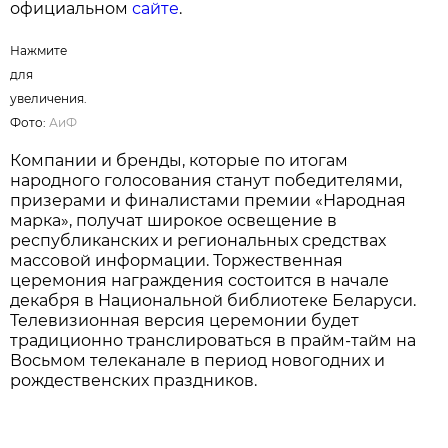
Нажмите для увеличения. Фото:
АиФ
Все участники, корректно заполнившие анкеты,
становятся претендентами на получение одного
из 30 платиновых слитков. Их обладатели будут
определены методом случайного отбора на
заседании наблюдательного совета премии, а
результаты будут опубликованы 16 сентября на
официальном
сайте
.