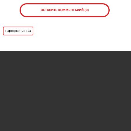
Нажмите для увеличения. Фото:
АиФ
Компании и бренды, которые по итогам
народного голосования станут победителями,
призерами и финалистами премии «Народная
марка», получат широкое освещение в
республиканских и региональных средствах
массовой информации. Торжественная