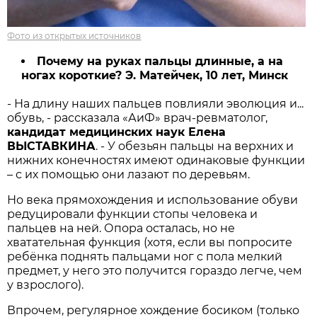
Фото из открытых источников
Почему на руках пальцы длинные, а на
ногах короткие? Э. Матейчек, 10 лет, Минск
- На длину наших пальцев повлияли эволюция и...
обувь, - рассказала «АиФ» врач-ревматолог,
кандидат медицинских наук Елена
ВЫСТАВКИНА
. - У обезьян пальцы на верхних и
нижних конечностях имеют одинаковые функции
– с их помощью они лазают по деревьям.
Но века прямохождения и использование обуви
редуцировали функции стопы человека и
пальцев на ней. Опора осталась, но не
хватательная функция (хотя, если вы попросите
ребёнка поднять пальцами ног с пола мелкий
предмет, у него это получится гораздо легче, чем
у взрослого).
Впрочем, регулярное хождение босиком (только