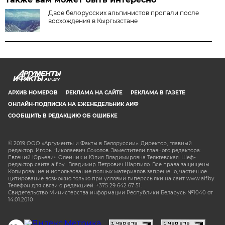
Двое белорусских альпинистов пропали после
восхождения в Кыргызстане
AIF.BY
АРХИВ НОМЕРОВ
РЕКЛАМА НА САЙТЕ
РЕКЛАМА В ГАЗЕТЕ
ОНЛАЙН-ПОДПИСКА НА ЕЖЕНЕДЕЛЬНИК АИФ
СООБЩИТЬ В РЕДАКЦИЮ ОБ ОШИБКЕ
© 2019 ООО «Аргументы и Факты в Белоруссии». Директор, главный
редактор: Игорь Николаевич Соколов. Заместители главного редактора:
Евгений Юрьевич Олейник и Юлия Владимировна Тельтевская. Шеф-
редактор сайта aif.by: Владимир Петрович Шарпило. Все права защищены.
Копирование и использование полных материалов запрещено, частичное
цитирование возможно только при условии гиперссылки на сайт www.aif.by.
Телефон для связи с редакцией: +375 29 642 67 51.
Свидетельство Министерства информации Республики Беларусь №1040 от
14.01.2010