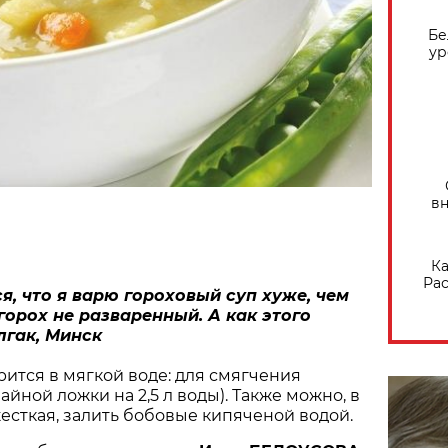
Бе
ур
вн
Ка
Рас
, что я варю гороховый суп хуже, чем
 горох не разваренный. А как этого
лгак, Минск
рится в мягкой воде: для смягчения
чайной ложки на 2,5 л воды). Также можно, в
жесткая, залить бобовые кипяченой водой.