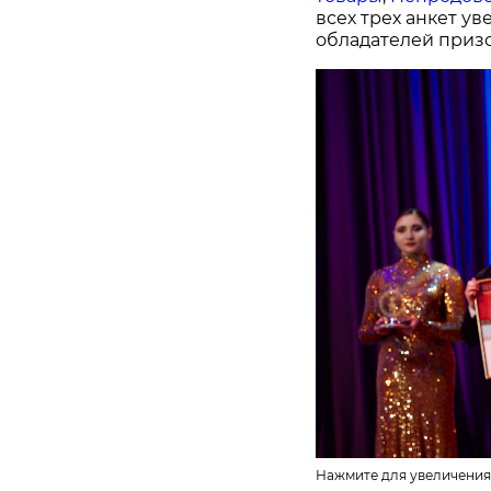
всех трех анкет у
обладателей призо
Нажмите для увеличения