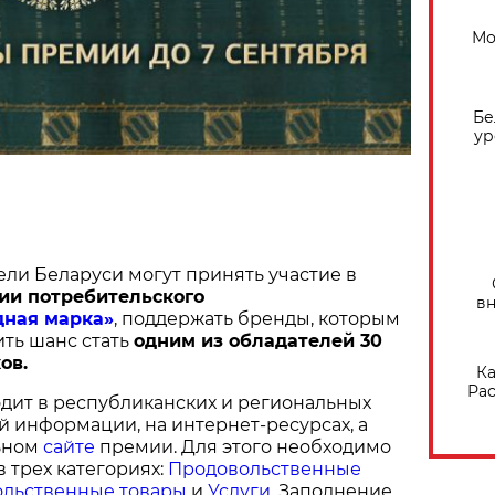
Мо
Бе
ур
ели Беларуси могут принять участие в
ии потребительского
вн
дная марка»
, поддержать бренды, которым
ить шанс стать
одним из обладателей 30
ов.
Ка
Рас
дит в республиканских и региональных
й информации, на интернет-ресурсах, а
ьном
сайте
премии. Для этого необходимо
в трех категориях:
Продовольственные
льственные товары
и
Услуги
. Заполнение