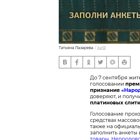
Татьяна Лазарева.
/
АиФ
До 7 сентября жит
голосовании
п
рем
признания
«Наро
доверяют, и получ
платиновых слитк
Голосование прохо
средствах массово
также на официал
заполнить анкеты 
товары
,
Непродово