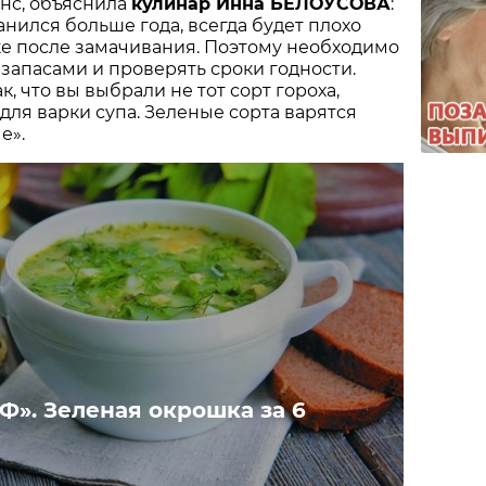
нс, объяснила
кулинар Инна БЕЛОУСОВА
:
анился больше года, всегда будет плохо
же после замачивания. Поэтому необходимо
 запасами и проверять сроки годности.
к, что вы выбрали не тот сорт гороха,
для варки супа. Зеленые сорта варятся
е».
Ф». Зеленая окрошка за 6