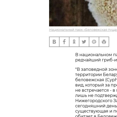
Национальный парк «Беловежская пуща»
В национальном п
редчайший гриб-и
"В заповедной зо
территории Белар
беловежская (Cyphe
вид, который за п
не встречается - 
лишь не подтверж
Нижегородского За
сегодняшний день
существующая и п
обитает в Беловеж