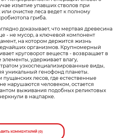
лучае изъятие упавших стволов при
 или очистке леса ведет к полному
робиотопа гриба.
аглядно доказывает, что мертвая древесина
е - не мусор, а ключевой компонент
дамент, на котором держится жизнь
редчайших организмов. Крупномерный
вает круговорот веществ - возвращает в
 элементы, удерживает влагу,
стратом узкоспециализированные виды,
яя уникальный генофонд планеты.
 пущанских лесов, где естественные
не нарушаются человеком, остается
антом выживания подобных реликтовых
дчеркнули в нацпарке.
АВИТЬ КОММЕНТАРИЙ (0)