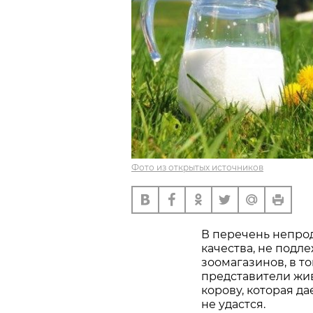
Фото из открытых источников
В перечень непро
качества, не подл
зоомагазинов, в т
представители жив
корову, которая да
не удастся.