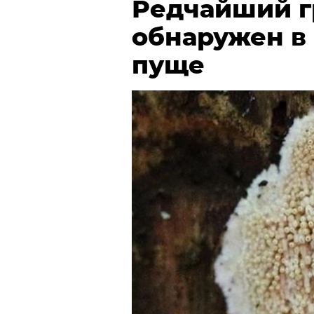
Редчайший г
обнаружен в
пуще