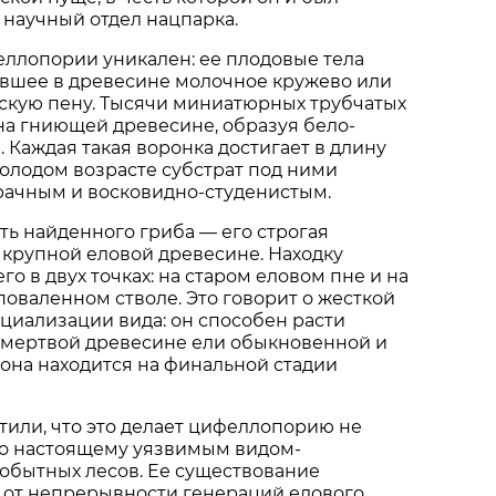
научный отдел нацпарка.
ллопории уникален: ее плодовые тела
вшее в древесине молочное кружево или
кую пену. Тысячи миниатюрных трубчатых
на гниющей древесине, образуя бело-
 Каждая такая воронка достигает в длину
молодом возрасте субстрат под ними
рачным и восковидно-студенистым.
ть найденного гриба — его строгая
 крупной еловой древесине. Находку
о в двух точках: на старом еловом пне и на
оваленном стволе. Это говорит о жесткой
циализации вида: он способен расти
 мертвой древесине ели обыкновенной и
а она находится на финальной стадии
или, что это делает цифеллопорию не
по настоящему уязвимым видом-
обытных лесов. Ее существование
 от непрерывности генераций елового