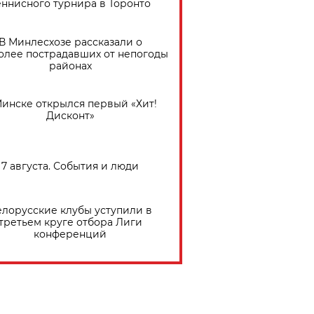
еннисного турнира в Торонто
В Минлесхозе рассказали о
олее пострадавших от непогоды
районах
Минске открылся первый «Хит!
Дисконт»
7 августа. События и люди
елорусские клубы уступили в
третьем круге отбора Лиги
конференций