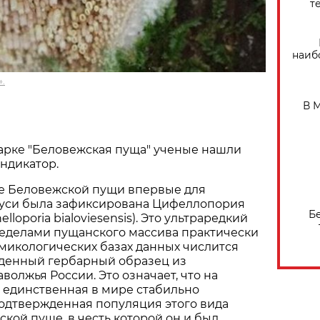
т
наиб
.
В 
арке "Беловежская пуща" ученые нашли
ндикатор.
не Беловежской пущи впервые для
уси была зафиксирована Цифеллопория
Б
lloporia bialoviesensis). Это ультраредкий
ределами пущанского массива практически
в микологических базах данных числится
денный гербарный образец из
волжья России. Это означает, что на
 единственная в мире стабильно
одтвержденная популяция этого вида
ской пуще, в честь которой он и был