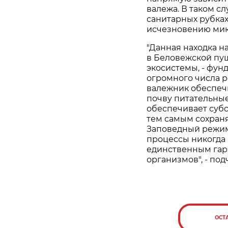
валежа. В таком с
санитарных рубках
исчезновению мик
"Данная находка н
в Беловежской пущ
экосистемы, - фун
огромного числа 
валежник обеспечи
почву питательные
обеспечивает суб
тем самым сохран
Заповедный режим
процессы никогда 
единственным гар
организмов", - по
ОСТ