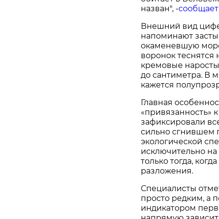
назван", -
сообщает
Внешний вид цифе
напоминают засты
окаменевшую морс
воронок теснятся 
кремовые наросты.
до сантиметра. В 
кажется полупроз
Главная особеннос
«привязанность» к
зафиксировали всег
сильно сгнившем п
экологической спе
исключительно на
только тогда, когд
разложения.
Специалисты отмет
просто редким, а 
индикатором перв
напрямую зависит