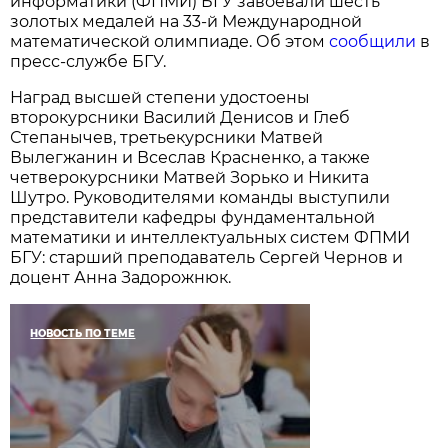
информатики (ФПМИ) БГУ завоевали шесть
золотых медалей на 33-й Международной
математической олимпиаде. Об этом
сообщили
в
пресс-службе БГУ.
Наград высшей степени удостоены
второкурсники Василий Денисов и Глеб
Степанычев, третьекурсники Матвей
Вылегжанин и Всеслав Красненко, а также
четверокурсники Матвей Зорько и Никита
Шутро. Руководителями команды выступили
представители кафедры фундаментальной
математики и интеллектуальных систем ФПМИ
БГУ: старший преподаватель Сергей Чернов и
доцент Анна Задорожнюк.
НОВОСТЬ ПО ТЕМЕ