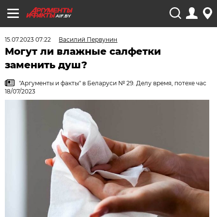
AIF.BY
15.07.2023 07:22
Василий Первунин
Могут ли влажные салфетки
заменить душ?
"Аргументы и факты" в Беларуси № 29. Делу время, потехе час
18/07/2023