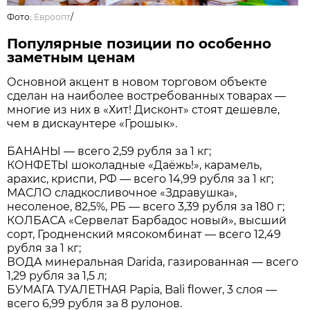
Фото:
Евроопт
/
Популярные позиции по особенно
заметным ценам
Основной акцент в новом торговом объекте
сделан на наиболее востребованных товарах —
многие из них в «Хит! Дисконт» стоят дешевле,
чем в дискаунтере «Грошык».
БАНАНЫ — всего 2,59 рубля за 1 кг;
КОНФЕТЫ шоколадные «Даёжь!», карамель,
арахис, криспи, РФ — всего 14,99 рубля за 1 кг;
МАСЛО сладкосливочное «Здравушка»,
несоленое, 82,5%, РБ — всего 3,39 рубля за 180 г;
КОЛБАСА «Сервелат Барбадос новый», высший
сорт, Гродненский мясокомбинат — всего 12,49
рубля за 1 кг;
ВОДА минеральная Darida, газированная — всего
1,29 рубля за 1,5 л;
БУМАГА ТУАЛЕТНАЯ Papia, Bali flower, 3 слоя —
всего 6,99 рубля за 8 рулонов.