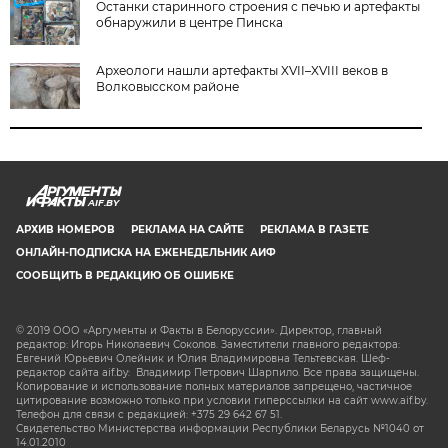
Останки старинного строения с печью и артефакты
обнаружили в центре Пинска
Археологи нашли артефакты XVII–XVIII веков в
Волковысском районе
AIF.BY
АРХИВ НОМЕРОВ
РЕКЛАМА НА САЙТЕ
РЕКЛАМА В ГАЗЕТЕ
ОНЛАЙН-ПОДПИСКА НА ЕЖЕНЕДЕЛЬНИК АИФ
СООБЩИТЬ В РЕДАКЦИЮ ОБ ОШИБКЕ
© 2019 ООО «Аргументы и Факты в Белоруссии». Директор, главный
редактор: Игорь Николаевич Соколов. Заместители главного редактора:
Евгений Юрьевич Олейник и Юлия Владимировна Тельтевская. Шеф-
редактор сайта aif.by: Владимир Петрович Шарпило. Все права защищены.
Копирование и использование полных материалов запрещено, частичное
цитирование возможно только при условии гиперссылки на сайт www.aif.by.
Телефон для связи с редакцией: +375 29 642 67 51.
Свидетельство Министерства информации Республики Беларусь №1040 от
14.01.2010