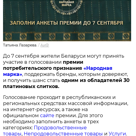
Татьяна Лазарева.
/
АиФ
До 7 сентября жители Беларуси могут принять
участие в голосовании
п
ремии
потребительского признания
«Народная
марка»
, поддержать бренды, которым доверяют,
и получить шанс стать
одним из обладателей 30
платиновых слитков.
Голосование проходит в республиканских и
региональных средствах массовой информации,
на интернет-ресурсах, а также на
официальном
сайте
премии. Для этого
необходимо заполнить анкеты в трех
категориях:
Продовольственные
товары
,
Непродовольственные товары
и
Услуги
.