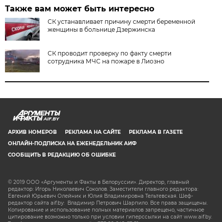
Также вам может быть интересно
СК устанавливает причину смерти беременной
женщины в больнице Дзержинска
СК проводит проверку по факту смерти
сотрудника МЧС на пожаре в Лиозно
AIF.BY
АРХИВ НОМЕРОВ
РЕКЛАМА НА САЙТЕ
РЕКЛАМА В ГАЗЕТЕ
ОНЛАЙН-ПОДПИСКА НА ЕЖЕНЕДЕЛЬНИК АИФ
СООБЩИТЬ В РЕДАКЦИЮ ОБ ОШИБКЕ
© 2019 ООО «Аргументы и Факты в Белоруссии». Директор, главный
редактор: Игорь Николаевич Соколов. Заместители главного редактора:
Евгений Юрьевич Олейник и Юлия Владимировна Тельтевская. Шеф-
редактор сайта aif.by: Владимир Петрович Шарпило. Все права защищены.
Копирование и использование полных материалов запрещено, частичное
цитирование возможно только при условии гиперссылки на сайт www.aif.by.