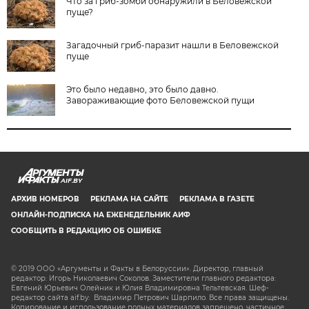
Что за гриб-зомби обнаружили в Беловежской
пуще?
Загадочный гриб-паразит нашли в Беловежской
пуще
Это было недавно, это было давно.
Завораживающие фото Беловежской пущи
AIF.BY
АРХИВ НОМЕРОВ
РЕКЛАМА НА САЙТЕ
РЕКЛАМА В ГАЗЕТЕ
ОНЛАЙН-ПОДПИСКА НА ЕЖЕНЕДЕЛЬНИК АИФ
СООБЩИТЬ В РЕДАКЦИЮ ОБ ОШИБКЕ
© 2019 ООО «Аргументы и Факты в Белоруссии». Директор, главный
редактор: Игорь Николаевич Соколов. Заместители главного редактора:
Евгений Юрьевич Олейник и Юлия Владимировна Тельтевская. Шеф-
редактор сайта aif.by: Владимир Петрович Шарпило. Все права защищены.
Копирование и использование полных материалов запрещено, частичное