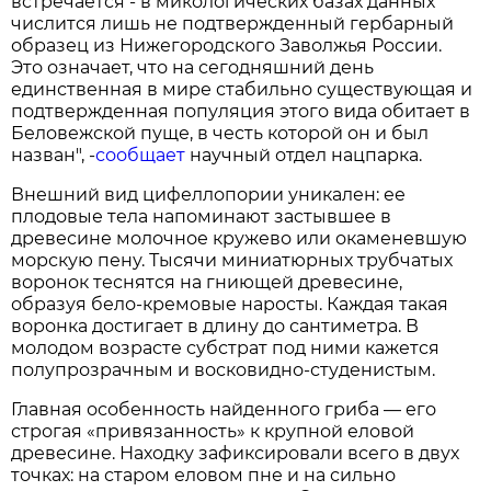
встречается - в микологических базах данных
числится лишь не подтвержденный гербарный
образец из Нижегородского Заволжья России.
Это означает, что на сегодняшний день
единственная в мире стабильно существующая и
подтвержденная популяция этого вида обитает в
Беловежской пуще, в честь которой он и был
назван", -
сообщает
научный отдел нацпарка.
Внешний вид цифеллопории уникален: ее
плодовые тела напоминают застывшее в
древесине молочное кружево или окаменевшую
морскую пену. Тысячи миниатюрных трубчатых
воронок теснятся на гниющей древесине,
образуя бело-кремовые наросты. Каждая такая
воронка достигает в длину до сантиметра. В
молодом возрасте субстрат под ними кажется
полупрозрачным и восковидно-студенистым.
Главная особенность найденного гриба — его
строгая «привязанность» к крупной еловой
древесине. Находку зафиксировали всего в двух
точках: на старом еловом пне и на сильно