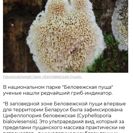
Национальный парк «Беловежская пуща».
В национальном парке "Беловежская пуща"
ученые нашли редчайший гриб-индикатор.
"В заповедной зоне Беловежской пущи впервые
для территории Беларуси была зафиксирована
Цифеллопория беловежская (Cyphelloporia
bialoviesensis). Это ультраредкий вид, который за
пределами пущанского массива практически не