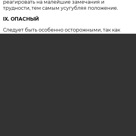
реагировать на малейшие замечания и
трудности, тем самым усугубляя положение.
IX. ОПАСНЫЙ
Следует быть особенно осторожными, так как
резко возрастает вероятность несчастных
случаев и крупных конфликтов, имеющих
серьезные последствия.
ОСТАВИТЬ КОММЕНТАРИЙ (0)
гороскоп
гороскоп на сегодня
астропрогноз
гороскоп на каждый день
AIF.BY