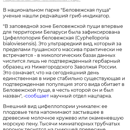
В национальном парке "Беловежская пуща"
ученые нашли редчайший гриб-индикатор.
"В заповедной зоне Беловежской пущи впервые
для территории Беларуси была зафиксирована
Цифеллопория беловежская (Cyphelloporia
bialoviesensis). Это ультраредкий вид, который за
пределами пущанского массива практически не
встречается - в микологических базах данных
числится лишь не подтвержденный гербарный
образец из Нижегородского Заволжья России.
Это означает, что на сегодняшний день
единственная в мире стабильно существующая и
подтвержденная популяция этого вида обитает в
Беловежской пуще, в честь которой он и был
назван", -
сообщает
научный отдел нацпарка.
Внешний вид цифеллопории уникален: ее
плодовые тела напоминают застывшее в
древесине молочное кружево или окаменевшую
морскую пену. Тысячи миниатюрных трубчатых
воронок теснятся на гниющей древесине,