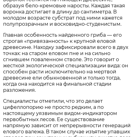
образуя бело-кремовые наросты. Каждая такая
воронка достигает в длину до сантиметра. В
молодом возрасте субстрат под ними кажется
полупрозрачным и восковидно-студенистым.
Главная особенность найденного гриба — его
строгая «привязанность» к крупной еловой
древесине. Находку зафиксировали всего в двух
точках: на старом еловом пне и на сильно
сгнившем поваленном стволе. Это говорит о
жесткой экологической специализации вида: он
способен расти исключительно на мертвой
древесине ели обыкновенной и только тогда,
когда она находится на финальной стадии
разложения.
Специалисты отметили, что это делает
цифеллопорию не просто редким, а по
настоящему уязвимым видом-индикатором
первобытных лесов. Ее существование
напрямую зависит от непрерывности генераций
елового валежа. В таком случае изъятие упавших