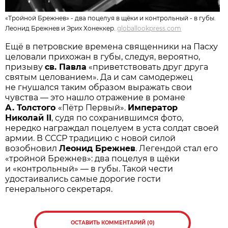
«Тройной Брежнев» - два поцелуя в щёки и контрольный - в губы.
Леонид Брежнев и Эрих Хонеккер.
globallookpress.com
Ещё в петровские времена священники на Пасху
целовали прихожан в губы, следуя, вероятно,
призыву
св. Павла
«приветствовать друг друга
святым целованием». Да и сам самодержец
не гнушался таким образом выражать свои
чувства — это нашло отражение в романе
А. Толстого
«Пётр Первый».
Император
Николай II
, судя по сохранившимся фото,
нередко награждал поцелуем в уста солдат своей
армии. В СССР традицию с новой силой
возобновил
Леонид Брежнев
. Легендой стал его
«тройной Брежнев»: два поцелуя в щёки
и «контрольный» — в губы. Такой чести
удостаивались самые дорогие гости
генерального секретаря.
ОСТАВИТЬ КОММЕНТАРИЙ (0)