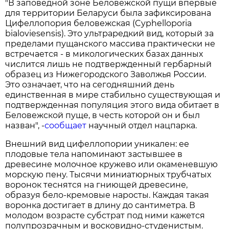
"В заповедной зоне Беловежской пущи впервые
для территории Беларуси была зафиксирована
Цифеллопория беловежская (Cyphelloporia
bialoviesensis). Это ультраредкий вид, который за
пределами пущанского массива практически не
встречается - в микологических базах данных
числится лишь не подтвержденный гербарный
образец из Нижегородского Заволжья России.
Это означает, что на сегодняшний день
единственная в мире стабильно существующая и
подтвержденная популяция этого вида обитает в
Беловежской пуще, в честь которой он и был
назван", -
сообщает
научный отдел нацпарка.
Внешний вид цифеллопории уникален: ее
плодовые тела напоминают застывшее в
древесине молочное кружево или окаменевшую
морскую пену. Тысячи миниатюрных трубчатых
воронок теснятся на гниющей древесине,
образуя бело-кремовые наросты. Каждая такая
воронка достигает в длину до сантиметра. В
молодом возрасте субстрат под ними кажется
полупрозрачным и восковидно-студенистым.