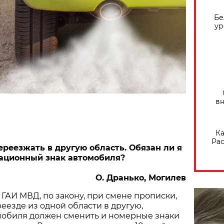
Бе
ур
вн
Ка
Рас
реезжать в другую область. Обязан ли я
ационный знак автомобиля?
О. Дранько, Могилев
 ГАИ МВД, по закону, при смене прописки,
еезде из одной области в другую,
мобиля должен сменить и номерные знаки