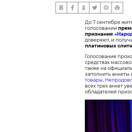
До 7 сентября жит
голосовании
п
рем
признания
«Наро
доверяют, и получ
платиновых слитк
Голосование прохо
средствах массово
также на официал
заполнить анкеты 
товары
,
Непродово
всех трех анкет у
обладателей призо