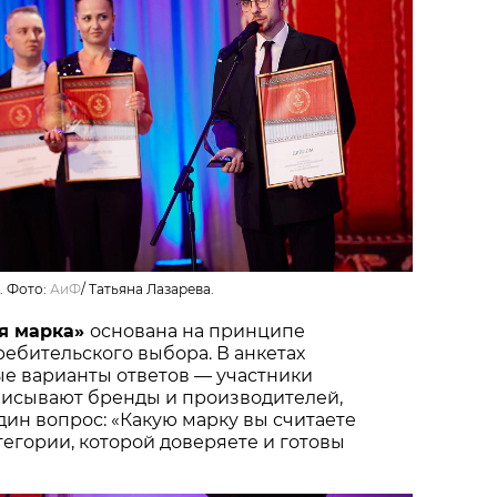
. Фото:
АиФ
/
Татьяна Лазарева.
я марка»
основана на принципе
ебительского выбора. В анкетах
ые варианты ответов — участники
писывают бренды и производителей,
один вопрос: «Какую марку вы считаете
тегории, которой доверяете и готовы