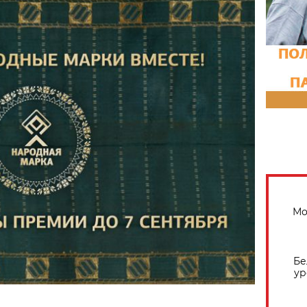
Мо
Бе
ур