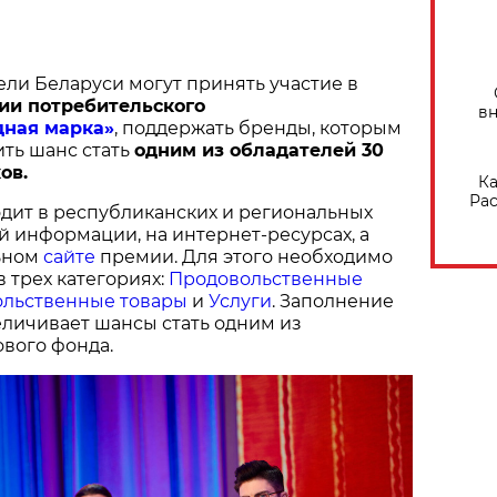
ели Беларуси могут принять участие в
ии потребительского
вн
дная марка»
, поддержать бренды, которым
ить шанс стать
одним из обладателей 30
ов.
Ка
Рас
дит в республиканских и региональных
й информации, на интернет-ресурсах, а
ьном
сайте
премии. Для этого необходимо
в трех категориях:
Продовольственные
льственные товары
и
Услуги
. Заполнение
величивает шансы стать одним из
вого фонда.