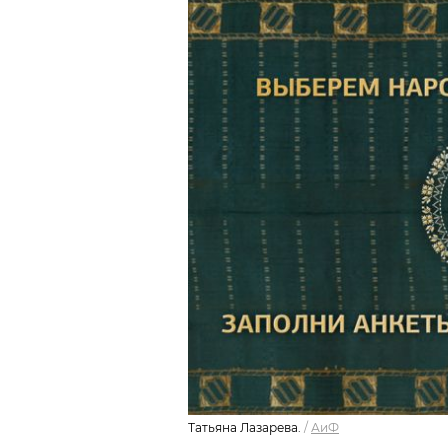
Татьяна Лазарева.
/
АиФ