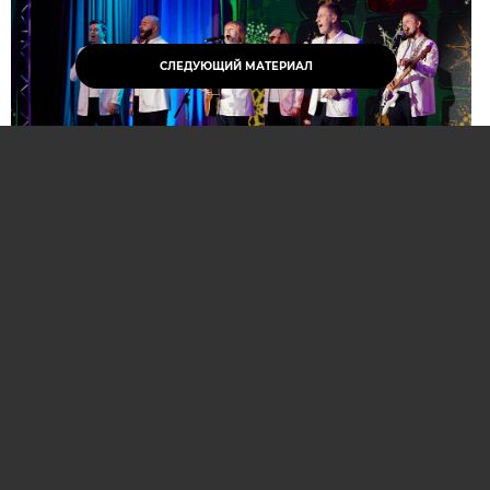
СЛЕДУЮЩИЙ МАТЕРИАЛ
Нажмите для увеличения. Фото:
АиФ
Компании и бренды, которые по итогам
народного голосования станут победителями,
призерами и финалистами премии «Народная
марка», получат широкое освещение в
республиканских и региональных средствах
массовой информации. Торжественная
церемония награждения состоится в начале
декабря в Национальной библиотеке Беларуси.
Телевизионная версия церемонии будет
традиционно транслироваться в прайм-тайм на