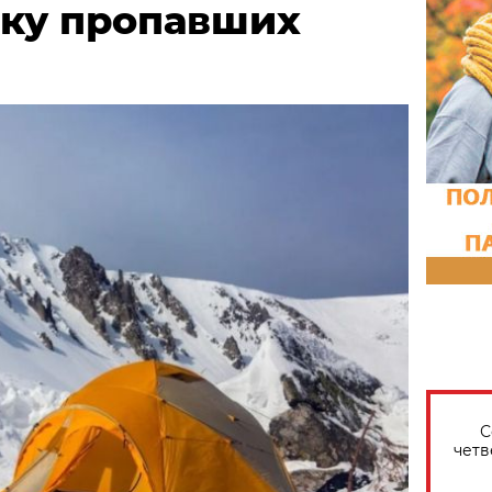
тку пропавших
С
четв