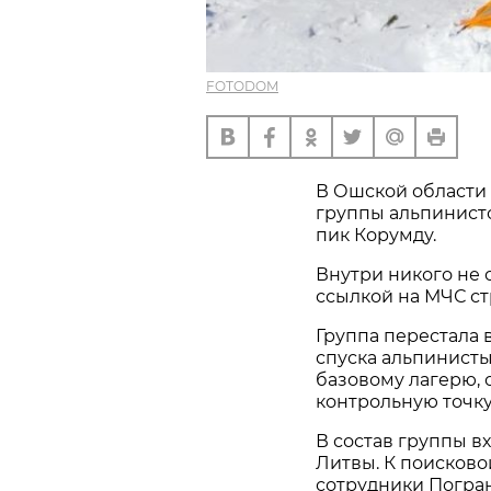
FOTODOM
В Ошской области
группы альпинисто
пик Корумду.
Внутри никого не 
ссылкой на МЧС ст
Группа перестала 
спуска альпинисты
базовому лагерю, 
контрольную точку
В состав группы в
Литвы. К поисков
сотрудники Погра