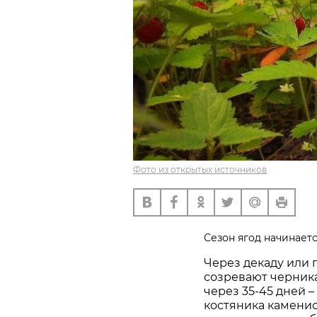
Фото из открытых источников
Сезон ягод начинает
Через декаду или
созревают черника
через 35-45 дней 
костяника каменис