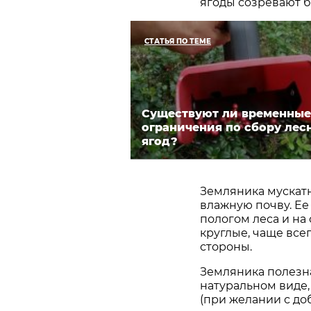
ягоды созревают б
СТАТЬЯ ПО ТЕМЕ
Существуют ли временные
ограничения по сбору лес
ягод?
Земляника мускатн
влажную почву. Ее
пологом леса и на
круглые, чаще все
стороны.
Земляника полезна
натуральном виде,
(при желании с до