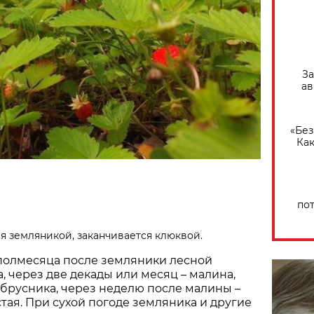
За
ав
«Без
Как
по
ся земляникой, заканчивается клюквой.
 полмесяца после земляники лесной
, через две декады или месяц – малина,
– брусника, через неделю после малины –
тая. При сухой погоде земляника и другие