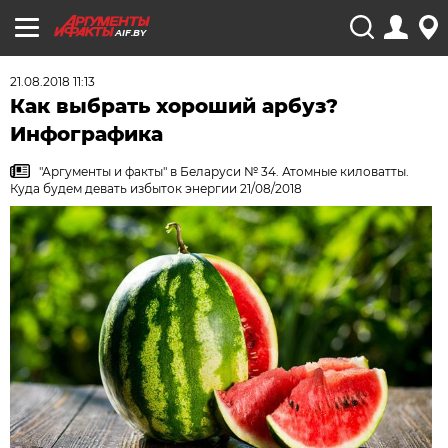
AIF.BY
21.08.2018 11:13
Как выбрать хороший арбуз?
Инфографика
"Аргументы и факты" в Беларуси № 34. Атомные киловатты.
Куда будем девать избыток энергии 21/08/2018