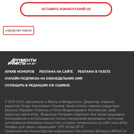
ОСТАВИТЬ КОММЕНТАРИЙ (0)
народная марка
AIF.BY
АРХИВ НОМЕРОВ
РЕКЛАМА НА САЙТЕ
РЕКЛАМА В ГАЗЕТЕ
ОНЛАЙН-ПОДПИСКА НА ЕЖЕНЕДЕЛЬНИК АИФ
СООБЩИТЬ В РЕДАКЦИЮ ОБ ОШИБКЕ
© 2019 ООО «Аргументы и Факты в Белоруссии». Директор, главный
редактор: Игорь Николаевич Соколов. Заместители главного редактора:
Евгений Юрьевич Олейник и Юлия Владимировна Тельтевская. Шеф-
редактор сайта aif.by: Владимир Петрович Шарпило. Все права защищены.
Копирование и использование полных материалов запрещено, частичное
цитирование возможно только при условии гиперссылки на сайт www.aif.by.
Телефон для связи с редакцией: +375 29 642 67 51.
Свидетельство Министерства информации Республики Беларусь №1040 от