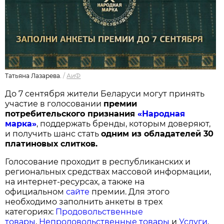
Татьяна Лазарева.
/
АиФ
До 7 сентября жители Беларуси могут принять
участие в голосовании
п
ремии
потребительского признания
«Народная
марка»
, поддержать бренды, которым доверяют,
и получить шанс стать
одним из обладателей 30
платиновых слитков.
Голосование проходит в республиканских и
региональных средствах массовой информации,
на интернет-ресурсах, а также на
официальном
сайте
премии. Для этого
необходимо заполнить анкеты в трех
категориях:
Продовольственные
товары
,
Непродовольственные товары
и
Услуги
.