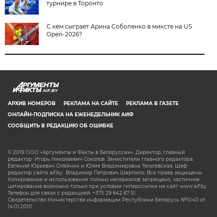
турнире в Торонто
С кем сыграет Арина Соболенко в миксте на US
Open-2026?
AIF.BY
АРХИВ НОМЕРОВ
РЕКЛАМА НА САЙТЕ
РЕКЛАМА В ГАЗЕТЕ
ОНЛАЙН-ПОДПИСКА НА ЕЖЕНЕДЕЛЬНИК АИФ
СООБЩИТЬ В РЕДАКЦИЮ ОБ ОШИБКЕ
© 2019 ООО «Аргументы и Факты в Белоруссии». Директор, главный
редактор: Игорь Николаевич Соколов. Заместители главного редактора:
Евгений Юрьевич Олейник и Юлия Владимировна Тельтевская. Шеф-
редактор сайта aif.by: Владимир Петрович Шарпило. Все права защищены.
Копирование и использование полных материалов запрещено, частичное
цитирование возможно только при условии гиперссылки на сайт www.aif.by.
Телефон для связи с редакцией: +375 29 642 67 51.
Свидетельство Министерства информации Республики Беларусь №1040 от
14.01.2010