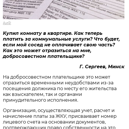
АиФ
К
упил комнату в квартире. Как
теперь
платить за
коммунальные услуги? Что будет,
если
мой с
осед не оплачивает свою часть?
Как это может отразиться на
мне,
добросовестном плательщике?
Г. Сергеев, Минск
На добросовестном плательщике это может
отразиться временными неудобствами из-за
посещения должника по месту его жительства
как взыскателем, так и органами
принудительного исполнения.
Организация, осуществляющая учет, расчет и
начисление платы за ЖКУ, присваивает номер
лицевого счета на основании документов,
подтверждающих право собственности на это