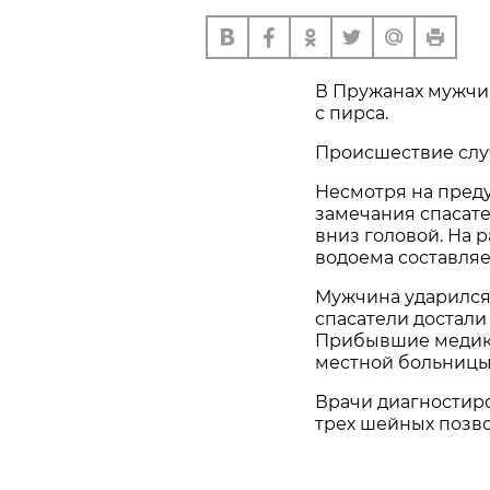
В Пружанах мужчин
с пирса.
Происшествие случ
Несмотря на пред
замечания спасате
вниз головой. На 
водоема составляе
Мужчина ударился
спасатели достали
Прибывшие медики
местной больницы
Врачи диагностир
трех шейных позво