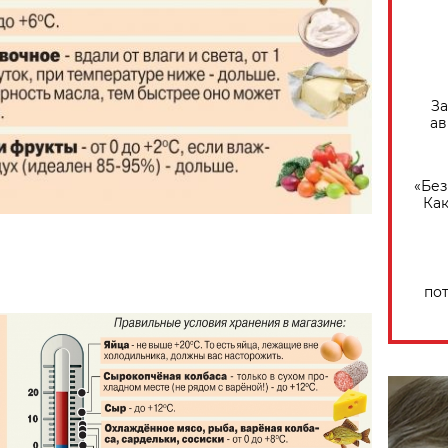
За
ав
«Без
Как
по