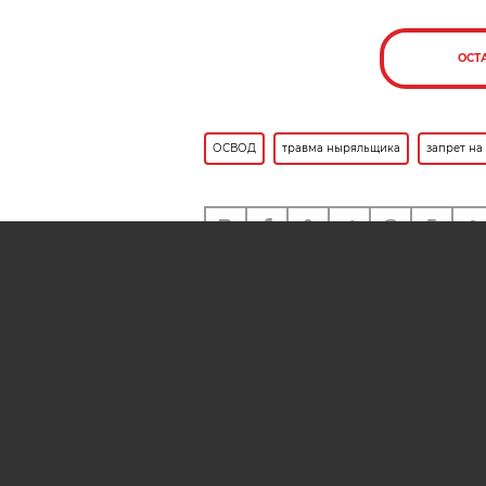
ОСТ
ОСВОД
травма ныряльщика
запрет на
Также вам может быть инте
На Цнянском водохранили
Минске протестируют ИИ 
спасения людей
АРХИВ НОМЕРОВ
РЕКЛ
AIF.BY
СООБЩИТЬ В РЕДАКЦИЮ 