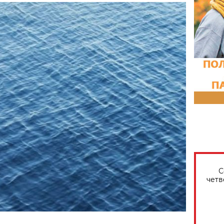
С
четв