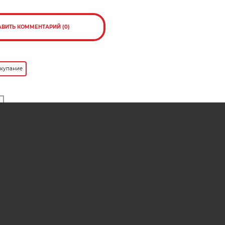
АВИТЬ КОММЕНТАРИЙ (0)
 купание
ресно
ще в
Можно ли помочить ноги в
для
водоеме, если установлен запрет
на купание?
АМА НА САЙТЕ
РЕКЛАМА В ГАЗЕТЕ
ОНЛАЙН-ПОДПИСКА НА ЕЖЕНЕДЕЛЬ
ОБ ОШИБКЕ