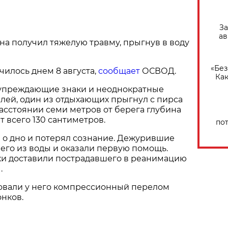
За
ав
а получил тяжелую травму, прыгнув в воду
«Без
илось днем 8 августа,
сообщает
ОСВОД.
Как
упреждающие знаки и неоднократные
лей, один из отдыхающих прыгнул с пирса
расстоянии семи метров от берега глубина
т всего 130 сантиметров.
по
 о дно и потерял сознание. Дежурившие
 его из воды и оказали первую помощь.
 доставили пострадавшего в реанимацию
.
овали у него компрессионный перелом
нков.